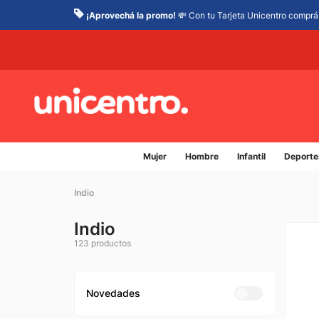
¡Aprovechá la promo!
💸 Con tu Tarjeta Unicentro comprá 
Mujer
Hombre
Infantil
Deporte
Indio
Indio
123
productos
Novedades