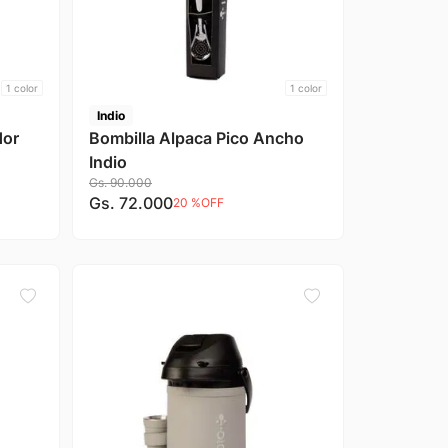
1
color
1
color
Indio
dor
Bombilla Alpaca Pico Ancho
Indio
Gs.
90
.
000
Gs.
72
.
000
20 %
OFF