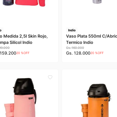
o
Indio
o Medida 2,5l Skin Rojo,
Vaso Plata 550ml C/Abri
Guampa Silicol Indio
Termico Indio
99
.
000
Gs.
160
.
000
159
.
200
Gs.
128
.
000
20 %
OFF
20 %
OFF