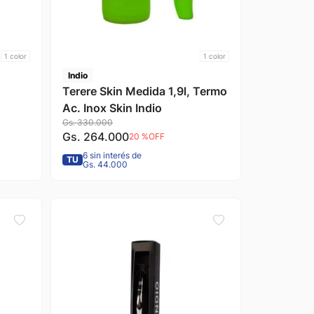
1
color
1
color
Indio
Terere Skin Medida 1,9l, Termo
Ac. Inox Skin Indio
Gs.
330
.
000
Gs.
264
.
000
20 %
OFF
6 sin interés de
TU
Gs. 44.000