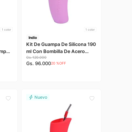
1
color
1
color
Indio
Kit De Guampa De Silicona 190
ampa
ml Con Bombilla De Acero
Gs.
120
.
000
 Cuero
Inoxidable Color Rosa Indio
Gs.
96
.
000
20 %
OFF