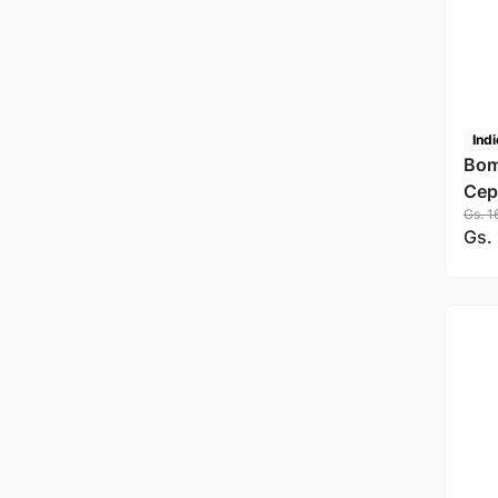
Indi
Bom
Cepi
Gs.
1
Gs.