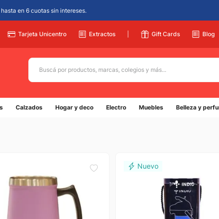
hasta en 6 cuotas sin intereses.
Tarjeta Unicentro
Extractos
|
Gift Cards
Blog
Buscá por productos, marcas, colegios y más...
Términos más buscados
s
Calzados
Hogar y deco
Electro
Muebles
Belleza y perf
1
.
adidas
2
.
champion
3
.
new balance
4
.
mochila
5
.
botin