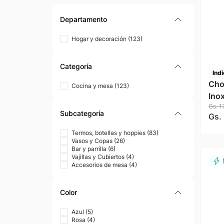
Departamento
Hogar y decoración
(
123
)
Categoría
Indi
Cho
Cocina y mesa
(
123
)
Ino
Gs.
1
Subcategoría
Gs.
Termos, botellas y hoppies
(
83
)
Vasos y Copas
(
26
)
Bar y parrilla
(
6
)
Vajillas y Cubiertos
(
4
)
Accesorios de mesa
(
4
)
Color
Azul
(
5
)
Rosa
(
4
)