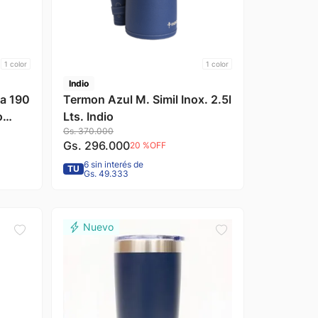
1
color
1
color
Indio
na 190
Termon Azul M. Simil Inox. 2.5l
o
Lts. Indio
Gs.
370
.
000
io
Gs.
296
.
000
20 %
OFF
6 sin interés de
TU
Gs. 49.333