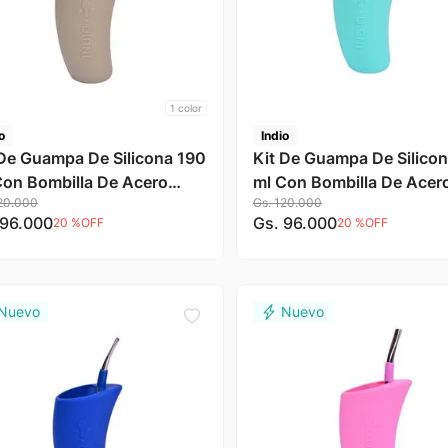
1
color
o
Indio
 De Guampa De Silicona 190
Kit De Guampa De Silico
Con Bombilla De Acero
ml Con Bombilla De Acer
20
.
000
Gs.
120
.
000
xidable Color Nude Indio
Inoxidable Color Verde In
96
.
000
Gs.
96
.
000
20 %
OFF
20 %
OFF