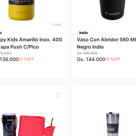
1
color
o
Indio
y Kids Amarillo Inox. 400
Vaso Con Abridor 560 Ml
Tapa Push C/Pico
Negro Indio
70
.
000
Gs.
180
.
000
136
.
000
Gs.
144
.
000
20 %
OFF
20 %
OFF