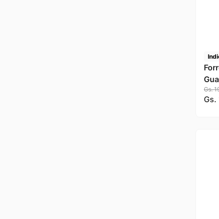
Indi
Forr
Gs.
1
Gs.