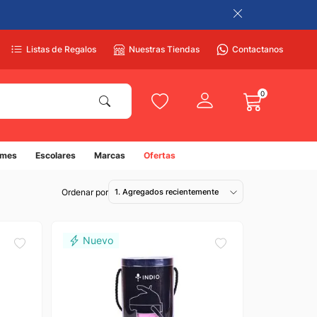
Listas de Regalos
Nuestras Tiendas
Contactanos
0
umes
Escolares
Marcas
Ofertas
1. Agregados recientemente