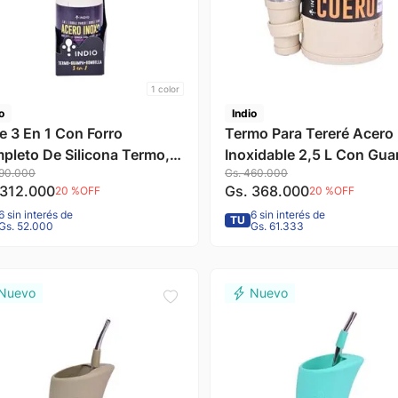
1
color
o
Indio
e 3 En 1 Con Forro
Termo Para Tereré Acero
pleto De Silicona Termo,
Inoxidable 2,5 L Con Gu
90
.
000
Gs.
460
.
000
mpa Y Bombilla Beige 1 L
Y Bombilla Revestido En
312
.
000
Gs.
368
.
000
20 %
OFF
20 %
OFF
o
Marrón Indio
6 sin interés de
6 sin interés de
TU
Gs. 52.000
Gs. 61.333