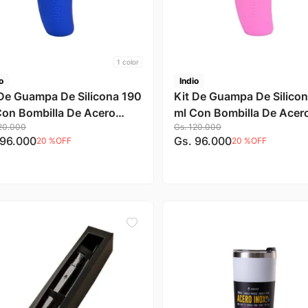
1
color
o
Indio
 De Guampa De Silicona 190
Kit De Guampa De Silico
Con Bombilla De Acero
ml Con Bombilla De Acer
20
.
000
Gs.
120
.
000
idable Color Azul Indio
Inoxidable Color Rosa Ind
96
.
000
Gs.
96
.
000
20 %
OFF
20 %
OFF