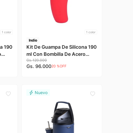
1
color
1
color
Indio
na 190
Kit De Guampa De Silicona 190
o
ml Con Bombilla De Acero
Gs.
120
.
000
dio
Inoxidable Color Rojo Indio
Gs.
96
.
000
20 %
OFF