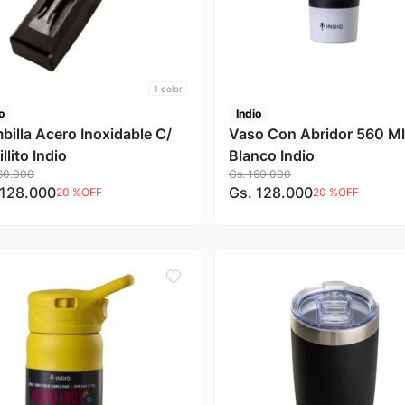
1
color
o
Indio
billa Acero Inoxidable C/
Vaso Con Abridor 560 Ml
llito Indio
Blanco Indio
60
.
000
Gs.
160
.
000
128
.
000
Gs.
128
.
000
20 %
OFF
20 %
OFF