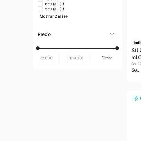
650 ML
(
1
)
550 ML
(
1
)
Mostrar 2 más
Indi
Kit
ml 
Gs.
1
Ino
Gs.