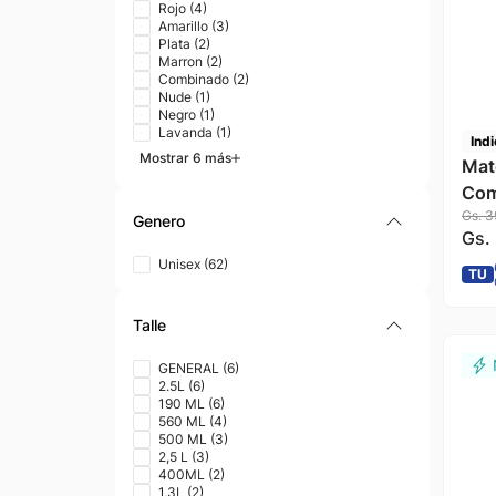
Rojo
(
4
)
Amarillo
(
3
)
Plata
(
2
)
Marron
(
2
)
Combinado
(
2
)
Nude
(
1
)
Negro
(
1
)
Lavanda
(
1
)
Indi
Mostrar 6 más
Mat
Com
Gs.
3
Gua
Genero
Gs.
Indi
Unisex
(
62
)
TU
Talle
GENERAL
(
6
)
2.5L
(
6
)
190 ML
(
6
)
560 ML
(
4
)
500 ML
(
3
)
2,5 L
(
3
)
400ML
(
2
)
1,3L
(
2
)