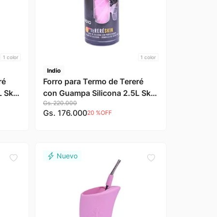
1
color
1
color
Indio
ré
Forro para Termo de Tereré
L Skin
con Guampa Silicona 2.5L Skin
Gs.
220
.
000
Rosa Indio
Gs.
176
.
000
20 %
OFF