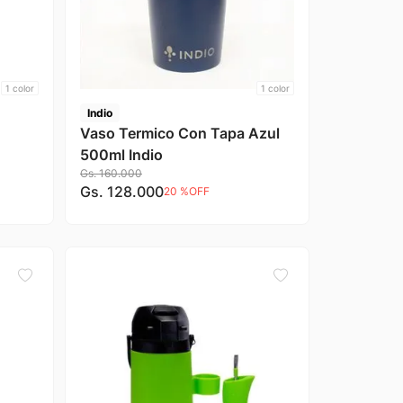
1
color
1
color
Indio
Vaso Termico Con Tapa Azul
500ml Indio
Gs.
160
.
000
Gs.
128
.
000
20 %
OFF