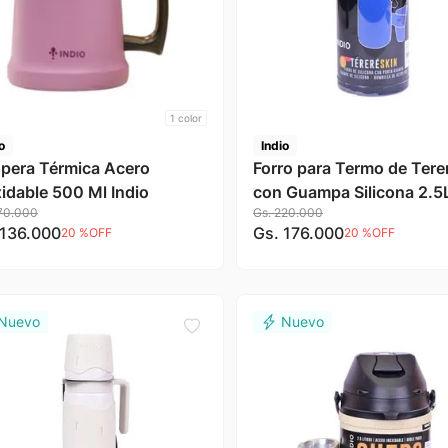
1
color
o
Indio
pera Térmica Acero
Forro para Termo de Tere
xidable 500 Ml Indio
con Guampa Silicona 2.5
70
.
000
Gs.
220
.
000
Azul Indio
136
.
000
Gs.
176
.
000
20 %
OFF
20 %
OFF