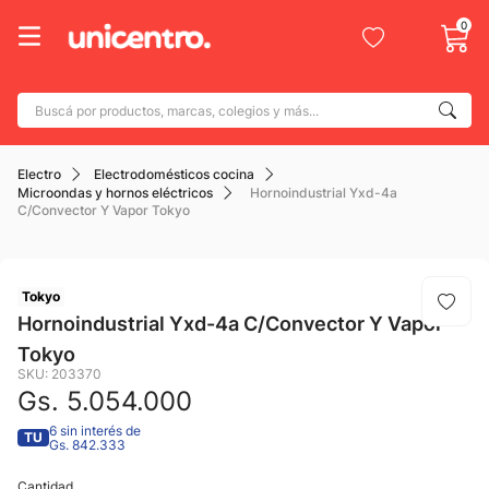
0
Buscá por productos, marcas, colegios y más...
Términos más buscados
Electro
Electrodomésticos cocina
1
.
adidas
Microondas y hornos eléctricos
Hornoindustrial Yxd-4a
C/Convector Y Vapor Tokyo
2
.
champion
3
.
new balance
4
.
Tokyo
mochila
Hornoindustrial Yxd-4a C/Convector Y Vapor
5
.
botin
Tokyo
6
.
caterpillar
SKU
:
203370
Gs.
5
.
054
.
000
7
.
todo terreno
6 sin interés de
TU
Gs. 842.333
8
.
nike
9
.
Cantidad
calzado