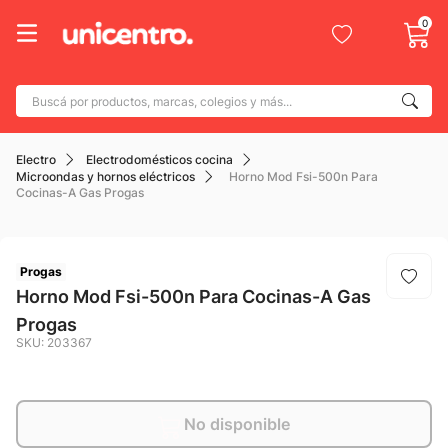
0
Buscá por productos, marcas, colegios y más...
Términos más buscados
Electro
Electrodomésticos cocina
1
.
adidas
Microondas y hornos eléctricos
Horno Mod Fsi-500n Para
Cocinas-A Gas Progas
2
.
champion
3
.
new balance
4
.
Progas
caterpillar
Horno Mod Fsi-500n Para Cocinas-A Gas
5
.
botin
Progas
6
.
mochila
SKU
:
203367
7
.
nike
8
.
todo terreno
No disponible
9
.
jdy