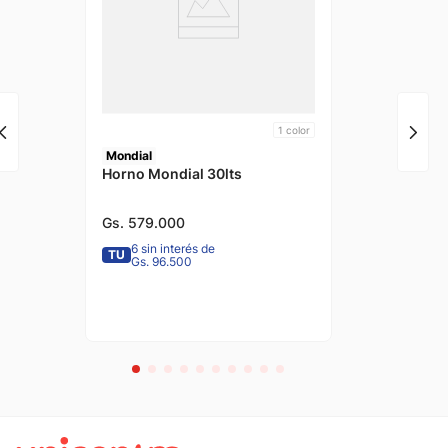
1
color
Mondial
Horno Mondial 30lts
Gs.
579
.
000
6 sin interés de
TU
Gs. 96.500