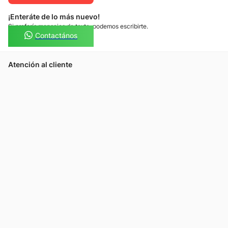
¡Enteráte de lo más nuevo!
Si preferís mensajes de texto, podemos escribirte.
Contactános
Atención al cliente
Llamános
Escribínos
Nuestras tiendas
Consultas
Tarjeta Unicentro
Sobre nosotros
Política de privacidad
Política de cookies