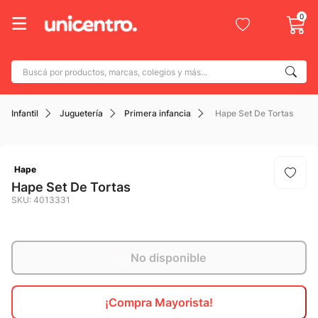
0
Buscá por productos, marcas, colegios y más...
Términos más buscados
Infantil
Juguetería
Primera infancia
Hape Set De Tortas
1
.
adidas
2
.
champion
3
.
new balance
Hape
Hape Set De Tortas
4
.
caterpillar
SKU
:
4013331
5
.
botin
6
.
mochila
No disponible
7
.
nike
8
.
todo terreno
¡Compra Mayorista!
9
.
jdy