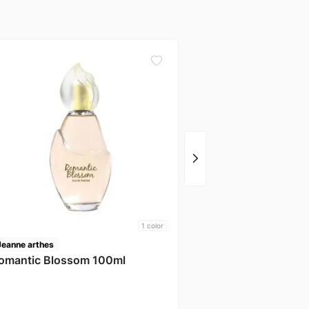
Jeanne arthes
Amore Mio 100ml
1
color
Jeanne arthes
omantic Blossom 100ml