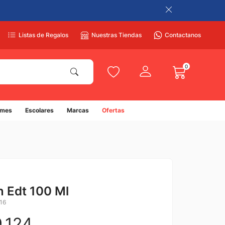
Listas de Regalos
Nuestras Tiendas
Contactanos
0
umes
Escolares
Marcas
Ofertas
 Edt 100 Ml
16
9
.
124