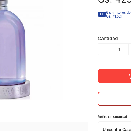
6 sin interés de
TU
Gs. 71.521
Cantidad
Retiro en sucursal
Unicentro Casa