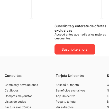
Suscribíte y enteráte de ofertas
exclusivas
Accedé antes que nadie a los mejores
descuentos.
Suscribíte ahora
Consultas
Tarjeta Unicentro
S
Cambios y devoluciones
Solicitá tu tarjeta
C
Catálogos
Beneficios exclusivos
N
Compras mayoristas
App Unicentro
T
Listas de bodas
Pagá tu tarjeta
B
Factura electrónica
Ver extractos
N