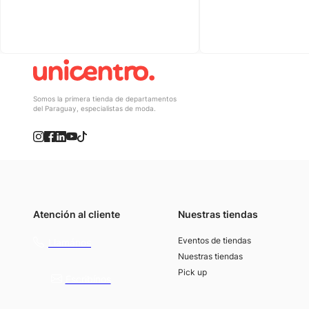
Somos la primera tienda de departamentos
del Paraguay, especialistas de moda.
Atención al cliente
Nuestras tiendas
(021) 4117000
Eventos de tiendas
Llamános
Nuestras tiendas
Pick up
Escribínos