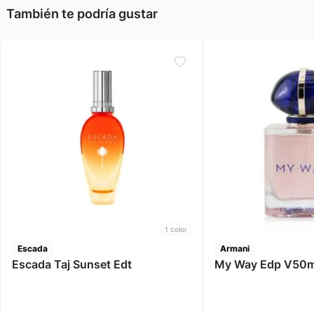
También te podría gustar
1
color
Escada
Armani
Escada Taj Sunset Edt
My Way Edp V50m