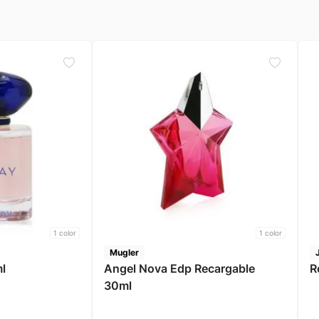
1
color
1
color
Mugler
l
Angel Nova Edp Recargable
R
30ml