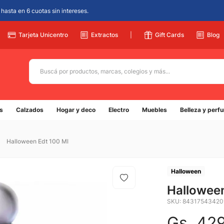
hasta en 6 cuotas sin intereses.
Tarjeta Unicentro
Extractos
|
Gift Cards
Blog
Buscá por productos, marcas, colegios y más...
Términos más buscados
s
Calzados
Hogar y deco
Electro
Muebles
Belleza y perf
1
.
adidas
2
.
champion
Halloween Edt 100 Ml
3
.
new balance
4
.
botin
Halloween
5
.
Halloween
caterpillar
SKU
:
84317543420
Gs.
42