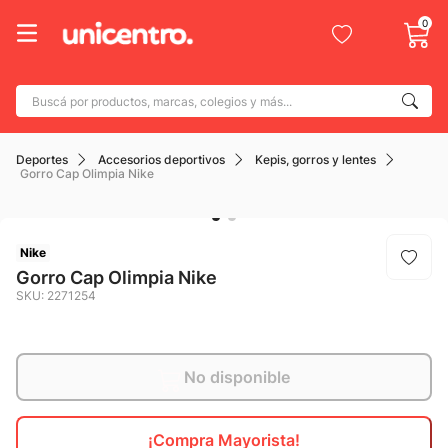
0
Buscá por productos, marcas, colegios y más...
Términos más buscados
Deportes
Accesorios deportivos
Kepis, gorros y lentes
1
.
adidas
Gorro Cap Olimpia Nike
2
.
champion
3
.
new balance
Nike
4
.
mochila
Gorro Cap Olimpia Nike
SKU
:
2271254
5
.
botin
6
.
caterpillar
7
.
No disponible
todo terreno
8
.
jdy
¡Compra Mayorista!
9
.
calzado