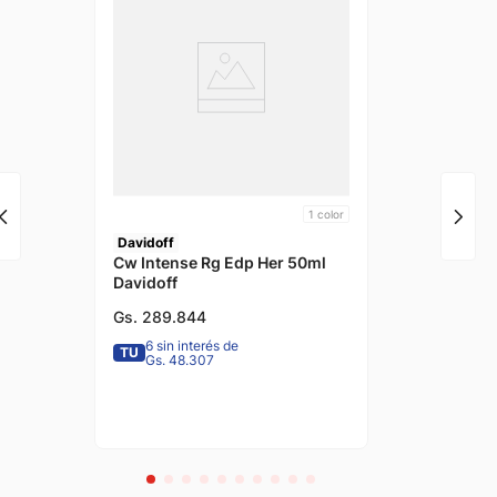
1
color
Davidoff
Cw Intense Rg Edp Her 50ml
Davidoff
Gs.
289
.
844
6 sin interés de
TU
Gs. 48.307