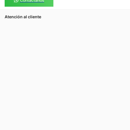
Contactános
Atención al cliente
Llamános
Escribínos
Nuestras tiendas
Consultas
Tarjeta Unicentro
Sobre nosotros
Política de privacidad
Política de cookies
Términos y condiciones
Descargá la app Tarjeta Unicentro