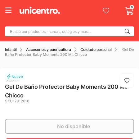
0
Buscá por productos, marcas, colegios y más...
Términos más buscados
Infantil
Accesorios y puericultura
Cuidado personal
Gel De
1
.
adidas
Baño Protector Baby Moments 200 Ml. Chicco
2
.
champion
3
.
new balance
Chicco
4
.
botin
Gel De Baño Protector Baby Moments 200 Ml.
Chicco
5
.
caterpillar
SKU
:
7912616
6
.
mochila
7
.
nike
No disponible
8
.
todo terreno
9
.
jdy