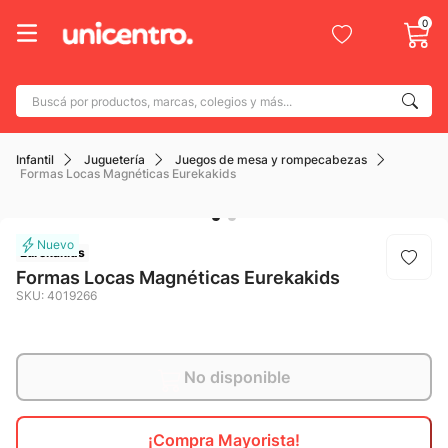
0
Buscá por productos, marcas, colegios y más...
Términos más buscados
Infantil
Juguetería
Juegos de mesa y rompecabezas
1
.
adidas
Formas Locas Magnéticas Eurekakids
2
.
champion
3
.
new balance
Eurekakids
4
.
botin
Formas Locas Magnéticas Eurekakids
SKU
:
4019266
5
.
caterpillar
6
.
mochila
7
.
No disponible
nike
8
.
todo terreno
¡Compra Mayorista!
9
.
jdy