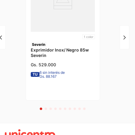
1
color
Severin
Exprimidor Inox/ Negro 85w
Severin
Gs.
529
.
000
6 sin interés de
TU
Gs. 88.167