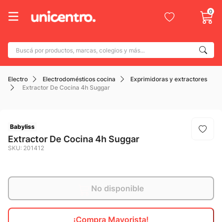
0
Buscá por productos, marcas, colegios y más...
Términos más buscados
Electro
Electrodomésticos cocina
Exprimidoras y extractores
1
.
adidas
Extractor De Cocina 4h Suggar
2
.
champion
3
.
new balance
Babyliss
4
.
mochila
Extractor De Cocina 4h Suggar
SKU
:
201412
5
.
botin
6
.
caterpillar
7
.
todo terreno
No disponible
8
.
jdy
¡Compra Mayorista!
9
.
calzado