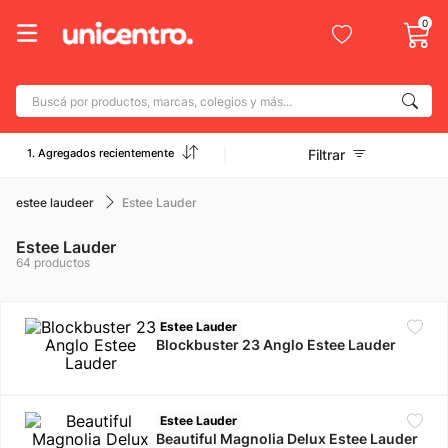
0
Buscá por productos, marcas, colegios y más...
Términos más buscados
1. Agregados recientemente
Filtrar
1
.
adidas
2
.
champion
estee laudeer
Estee Lauder
3
.
new balance
Estee Lauder
64
productos
4
.
caterpillar
5
.
botin
Estee Lauder
6
.
mochila
Blockbuster 23 Anglo Estee Lauder
7
.
nike
8
.
todo terreno
Estee Lauder
Beautiful Magnolia Delux Estee Lauder
9
.
jdy