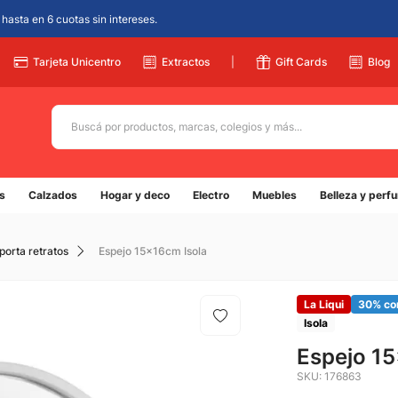
hasta en 6 cuotas sin intereses.
Tarjeta Unicentro
Extractos
|
Gift Cards
Blog
Buscá por productos, marcas, colegios y más...
Términos más buscados
s
Calzados
Hogar y deco
Electro
Muebles
Belleza y perf
1
.
adidas
2
.
champion
porta retratos
Espejo 15x16cm Isola
3
.
new balance
4
.
botin
La Liqui
30% co
Isola
5
.
caterpillar
Espejo 15
SKU
:
176863