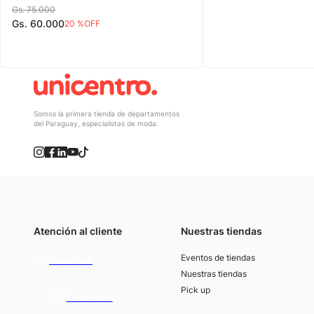
Gs.
75
.
000
Gs.
60
.
000
20 %
OFF
Somos la primera tienda de departamentos
del Paraguay, especialistas de moda.
Atención al cliente
Nuestras tiendas
(021) 4117000
Eventos de tiendas
Llamános
Nuestras tiendas
Pick up
Escribínos