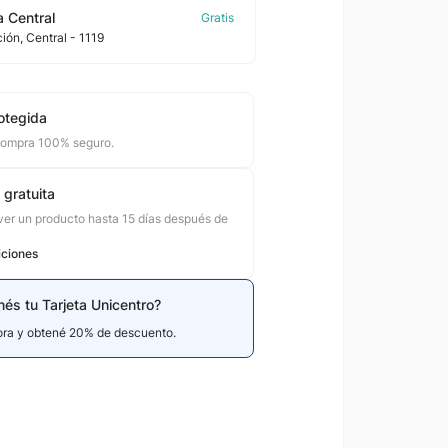
 Central
ción
, Central
- 1119
otegida
compra 100% seguro.
 gratuita
er un producto hasta 15 días después de
iciones
nés tu Tarjeta Unicentro?
hora y obtené 20% de descuento.