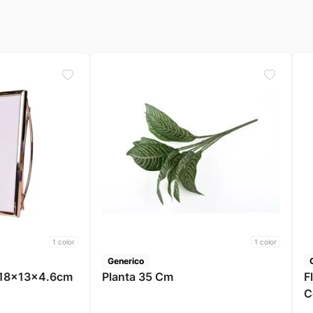
1
color
1
color
Generico
7 18x13x4.6cm
Planta 35 Cm
F
C