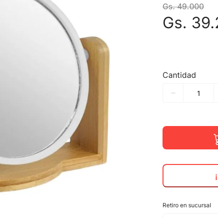
Gs.
49
.
000
Gs.
39
.
Cantidad
Retiro en sucursal