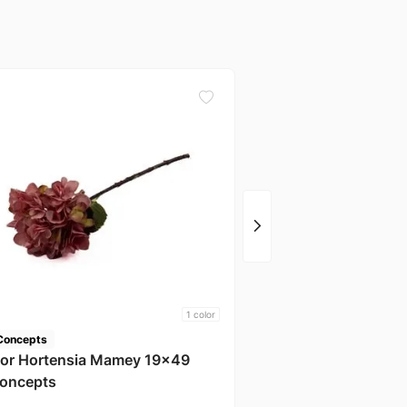
Concepts
Planta C/Pote 35x30
Concepts
1
color
Concepts
lor Hortensia Mamey 19x49
oncepts