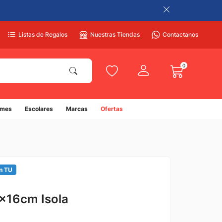
Listas de Regalos
Nuestras Tiendas
Contactanos
0
umes
Escolares
Marcas
Ofertas
n TU
x16cm Isola