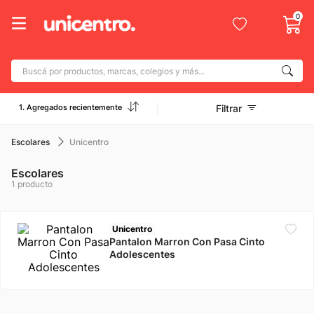
0
Buscá por productos, marcas, colegios y más...
Términos más buscados
1. Agregados recientemente
Filtrar
1
.
adidas
2
.
champion
Escolares
Unicentro
3
.
new balance
Escolares
1
producto
4
.
botin
5
.
caterpillar
Unicentro
6
.
mochila
Pantalon Marron Con Pasa Cinto
Adolescentes
7
.
nike
8
.
todo terreno
9
.
jdy