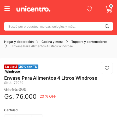
0
Buscá por productos, marcas, colegios y más...
Términos más buscados
Hogar y decoración
Cocina y mesa
Tuppers y contenedores
1
.
adidas
Envase Para Alimentos 4 Litros Windrose
2
.
champion
3
.
new balance
La Liqui
30% con TU
4
.
botin
Windrose
Envase Para Alimentos 4 Litros Windrose
5
.
caterpillar
SKU
:
177079
Gs.
6
95
.
.
000
mochila
Gs.
76
.
000
20 %
OFF
7
.
nike
8
.
todo terreno
Cantidad
9
.
jdy