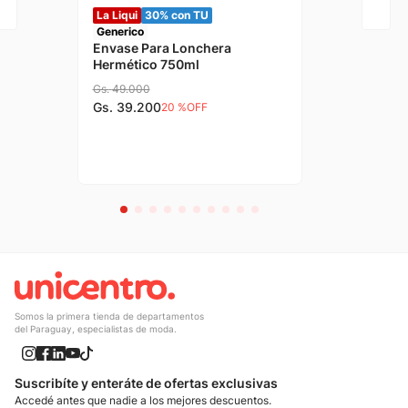
La Liqui
30% con TU
Generico
Envase Para Lonchera
Hermético 750ml
Gs.
49
.
000
Gs.
39
.
200
20 %
OFF
Somos la primera tienda de departamentos
del Paraguay, especialistas de moda.
Suscribíte y enteráte de ofertas exclusivas
Accedé antes que nadie a los mejores descuentos.