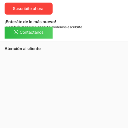
Suscribíte ahora
¡Enteráte de lo más nuevo!
Si preferís mensajes de texto, podemos escribirte.
Contactános
Atención al cliente
Llamános
Escribínos
Nuestras tiendas
Consultas
Tarjeta Unicentro
Sobre nosotros