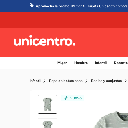
¡Aprovechá la promo!
💸 Con tu Tarjeta Unicentro comprá 
Mujer
Hombre
Infantil
Deporte
Infantil
Ropa de bebés nene
Bodies y conjuntos