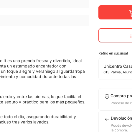
Retiro en sucursal
It es una prenda fresca y divertida, ideal
senta un estampado encantador con
Unicentro Casa
un toque alegre y veraniego al guardarropa
613
Palma
, Asun
movimiento y comodidad durante todas las
Compra pr
rdo y entre las piernas, lo que facilita el
te seguro y práctico para los más pequeños.
Proceso de 
te todo el día, asegurando durabilidad y
Devolución
ncluso tras varios lavados.
Podés devolv
la compra.