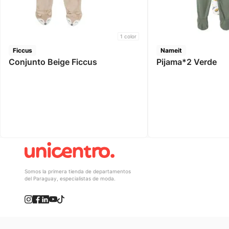
1
color
Ficcus
Nameit
Conjunto Beige Ficcus
Pijama*2 Verde
Somos la primera tienda de departamentos
del Paraguay, especialistas de moda.