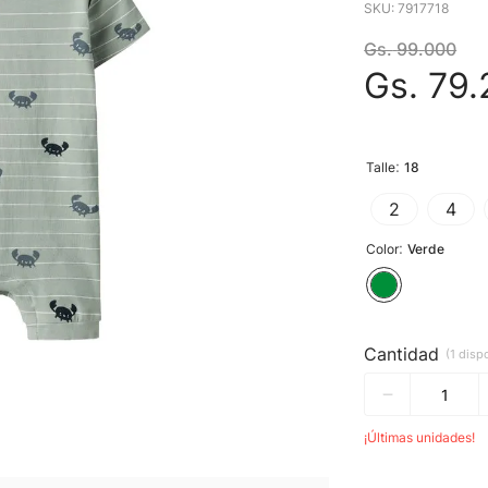
SKU
:
7917718
Gs.
99
.
000
Gs.
79
.
:
Talle
18
2
4
:
Color
Verde
Cantidad
1 disp