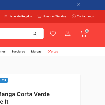
Listas de Regalos
Nuestras Tiendas
Contactanos
0
umes
Escolares
Marcas
Ofertas
n TU
Manga Corta Verde
 It