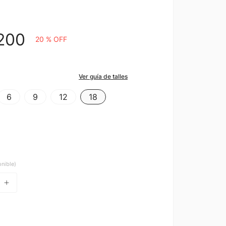
200
20 %
OFF
Ver guía de talles
6
9
12
18
onible