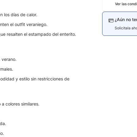
Ver las cond
 los días de calor.
¿Aún no te
en el outfit veraniego.
Solicitala a
que resalten el estampado del enterito.
n verano.
rmales.
didad y estilo sin restricciones de
 a colores similares.
ada.
o.