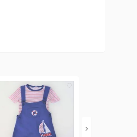
Anjos baby
Conjunto Combinado 