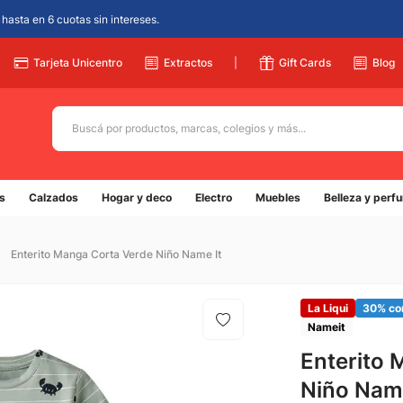
hasta en 6 cuotas sin intereses.
Tarjeta Unicentro
Extractos
|
Gift Cards
Blog
Buscá por productos, marcas, colegios y más...
Términos más buscados
s
Calzados
Hogar y deco
Electro
Muebles
Belleza y perf
1
.
adidas
2
.
champion
Enterito Manga Corta Verde Niño Name It
3
.
new balance
4
.
botin
La Liqui
30% co
Nameit
5
.
caterpillar
Enterito 
Niño Name