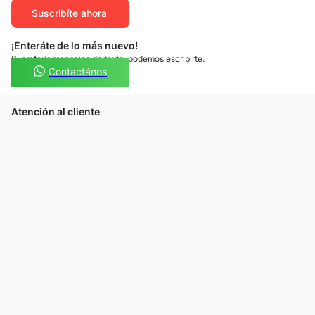
Suscribíte ahora
¡Enteráte de lo más nuevo!
Si preferís mensajes de texto, podemos escribirte.
Contactános
Atención al cliente
Llamános
Escribínos
Nuestras tiendas
Consultas
Tarjeta Unicentro
Sobre nosotros
Política de privacidad