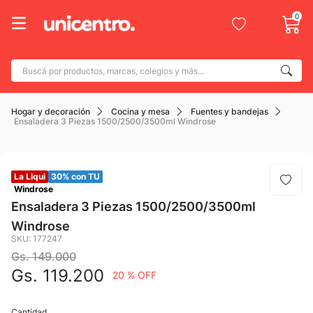
0
Buscá por productos, marcas, colegios y más...
Términos más buscados
Hogar y decoración
Cocina y mesa
Fuentes y bandejas
1
.
adidas
Ensaladera 3 Piezas 1500/2500/3500ml Windrose
2
.
champion
3
.
new balance
La Liqui
30% con TU
4
.
Windrose
botin
Ensaladera 3 Piezas 1500/2500/3500ml
5
.
caterpillar
Windrose
6
.
SKU
:
177247
mochila
Gs.
149
.
000
7
.
nike
Gs.
119
.
200
20 %
OFF
8
.
todo terreno
9
.
Cantidad
jdy