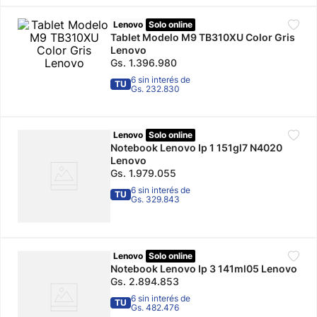
10
.
adidas mujer
Lenovo
Solo online
Tablet Modelo M9 TB310XU Color Gris
Lenovo
Gs.
1
.
396
.
980
6 sin interés de
TU
Gs. 232.830
Lenovo
Solo online
Notebook Lenovo Ip 1 151gl7 N4020
Lenovo
Gs.
1
.
979
.
055
6 sin interés de
TU
Gs. 329.843
Lenovo
Solo online
Notebook Lenovo Ip 3 141ml05 Lenovo
Gs.
2
.
894
.
853
6 sin interés de
TU
Gs. 482.476