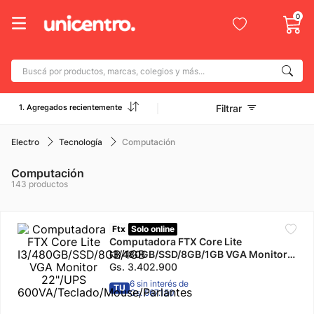
0
Buscá por productos, marcas, colegios y más...
Términos más buscados
1. Agregados recientemente
Filtrar
1
.
adidas
2
.
champion
Electro
Tecnología
Computación
3
.
new balance
Computación
143
productos
4
.
caterpillar
5
.
botin
Ftx
Solo online
6
.
mochila
Computadora FTX Core Lite
I3/480GB/SSD/8GB/1GB VGA Monitor
7
.
nike
22"/UPS
Gs.
3
.
402
.
900
600VA/Teclado/Mouse/Parlantes
6 sin interés de
8
.
TU
todo terreno
Gs. 567.150
9
.
jdy