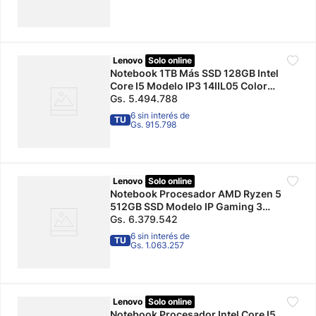
Lenovo
Solo online
Notebook 1TB Más SSD 128GB Intel
Core I5 Modelo IP3 14IIL05 Color
Platinum Grey Lenovo
Gs.
5
.
494
.
788
6 sin interés de
TU
Gs. 915.798
Lenovo
Solo online
Notebook Procesador AMD Ryzen 5
512GB SSD Modelo IP Gaming 3
15ACH6 Negro Lenovo
Gs.
6
.
379
.
542
6 sin interés de
TU
Gs. 1.063.257
Lenovo
Solo online
Notebook Procesador Intel Core I5