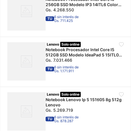
256GB SSD Modelo IP3 14ITL6 Color
Gris Lenovo
Gs.
4
.
268
.
550
6 sin interés de
TU
Gs. 711.425
Lenovo
Solo online
Notebook Procesador Intel Core I5
512GB SSD Modelo IdeaPad 5 15ITL05
Color Gris Lenovo
Gs.
7
.
031
.
466
6 sin interés de
TU
Gs. 1.171.911
Lenovo
Solo online
Notebook Lenovo Ip 5 151tl05 8g 512g
Lenovo
Gs.
5
.
269
.
719
6 sin interés de
TU
Gs. 878.287