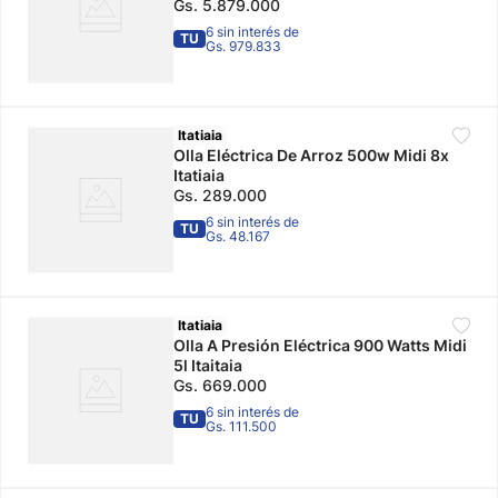
Gs.
5
.
879
.
000
6 sin interés de
TU
Gs. 979.833
Itatiaia
Olla Eléctrica De Arroz 500w Midi 8x
Itatiaia
Gs.
289
.
000
6 sin interés de
TU
Gs. 48.167
Itatiaia
Olla A Presión Eléctrica 900 Watts Midi
5l Itaitaia
Gs.
669
.
000
6 sin interés de
TU
Gs. 111.500