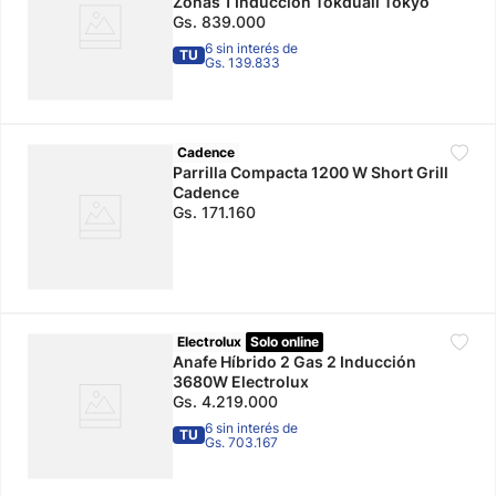
Zonas 1 Inducción Tokduali Tokyo
Gs.
839
.
000
6 sin interés de
TU
Gs. 139.833
Cadence
Parrilla Compacta 1200 W Short Grill
Cadence
Gs.
171
.
160
Electrolux
Solo online
Anafe Híbrido 2 Gas 2 Inducción
3680W Electrolux
Gs.
4
.
219
.
000
6 sin interés de
TU
Gs. 703.167