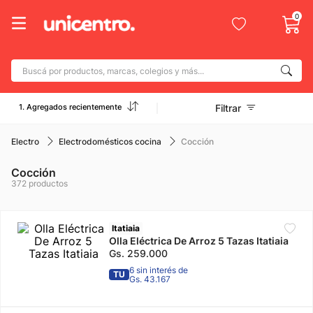
0
Buscá por productos, marcas, colegios y más...
Términos más buscados
1. Agregados recientemente
Filtrar
1
.
adidas
2
.
champion
Electro
Electrodomésticos cocina
Cocción
3
.
new balance
Cocción
372
productos
4
.
botin
5
.
caterpillar
Itatiaia
6
.
mochila
Olla Eléctrica De Arroz 5 Tazas Itatiaia
Gs.
259
.
000
7
.
nike
6 sin interés de
TU
Gs. 43.167
8
.
todo terreno
9
.
jdy