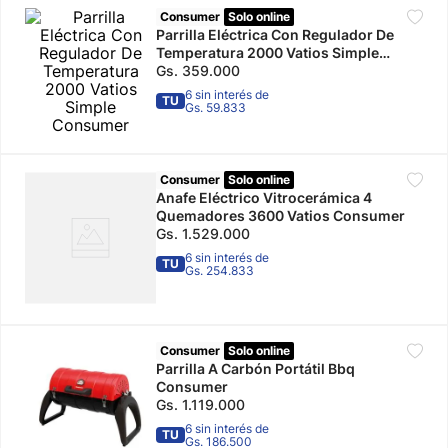
Consumer
Solo online
10
.
calzado
Parrilla Eléctrica Con Regulador De
Temperatura 2000 Vatios Simple
Consumer
Gs.
359
.
000
6 sin interés de
TU
Gs. 59.833
Consumer
Solo online
Anafe Eléctrico Vitrocerámica 4
Quemadores 3600 Vatios Consumer
Gs.
1
.
529
.
000
6 sin interés de
TU
Gs. 254.833
Consumer
Solo online
Parrilla A Carbón Portátil Bbq
Consumer
Gs.
1
.
119
.
000
6 sin interés de
TU
Gs. 186.500