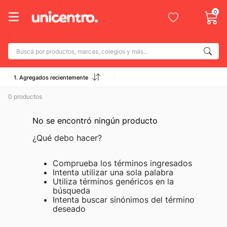
0
Buscá por productos, marcas, colegios y más...
Términos más buscados
1. Agregados recientemente
1
.
adidas
0
productos
2
.
champion
3
.
No se encontró ningún producto
new balance
4
.
¿Qué debo hacer?
botin
5
.
caterpillar
Comprueba los términos ingresados
Intenta utilizar una sola palabra
6
.
mochila
Utiliza términos genéricos en la
búsqueda
7
.
nike
Intenta buscar sinónimos del término
8
.
deseado
todo terreno
9
.
jdy