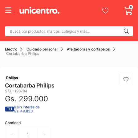
0
Buscá por productos, marcas, colegios y más...
Términos más buscados
Electro
Cuidado personal
Afeitadoras y cortapelos
1
.
adidas
Cortabarba Philips
2
.
champion
3
.
new balance
Philips
4
.
mochila
Cortabarba Philips
SKU
:
198784
5
.
botin
Gs.
299
.
000
6
.
caterpillar
6 sin interés de
TU
Gs. 49.833
7
.
todo terreno
Cantidad
8
.
nike
9
.
calzado