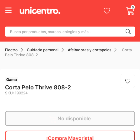
0
Buscá por productos, marcas, colegios y más...
Términos más buscados
Electro
Cuidado personal
Afeitadoras y cortapelos
Corta
1
.
adidas
Pelo Thrive 808-2
2
.
champion
3
.
new balance
Gama
4
.
mochila
Corta Pelo Thrive 808-2
SKU
:
199224
5
.
botin
6
.
caterpillar
7
.
todo terreno
No disponible
8
.
nike
¡Compra Mayorista!
9
.
calzado