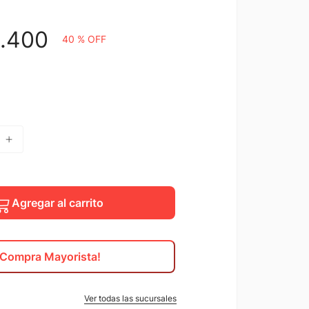
3
.
400
40 %
OFF
Agregar al carrito
¡Compra Mayorista!
Ver todas las sucursales