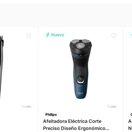
1
color
1
color
Philips
Afeitadora Eléctrica Corte
A
Preciso Diseño Ergonómico
N