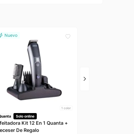
Gama
Trimmer Negro Gnt512
Oido Gama
1
color
Quanta
Solo online
feitadora Kit 12 En 1 Quanta +
eceser De Regalo