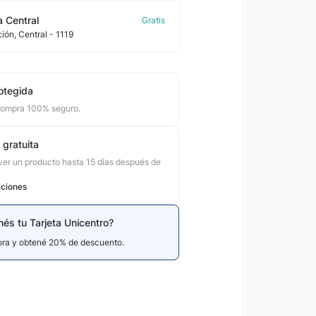
 Central
ción
, Central
- 1119
otegida
compra 100% seguro.
 gratuita
er un producto hasta 15 días después de
iciones
nés tu Tarjeta Unicentro?
hora y obtené 20% de descuento.