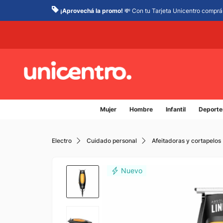
¡Aprovechá la promo!
💸 Con tu Tarjeta Unicentro comprá 
Mujer
Hombre
Infantil
Deporte
Electro
Cuidado personal
Afeitadoras y cortapelos