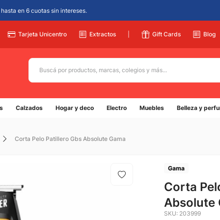
hasta en 6 cuotas sin intereses.
Tarjeta Unicentro
Extractos
|
Gift Cards
Blog
Buscá por productos, marcas, colegios y más...
Términos más buscados
s
Calzados
Hogar y deco
Electro
Muebles
Belleza y perf
1
.
adidas
2
.
champion
Corta Pelo Patillero Gbs Absolute Gama
3
.
new balance
4
.
mochila
Gama
5
.
Corta Pel
botin
Absolute
SKU
:
203999