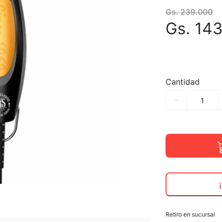
Gs.
239
.
000
Gs.
14
Cantidad
Retiro en sucursal