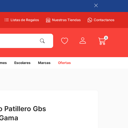
Listas de Regalos
Nuestras Tiendas
Contactanos
0
umes
Escolares
Marcas
Ofertas
o Patillero Gbs
 Gama