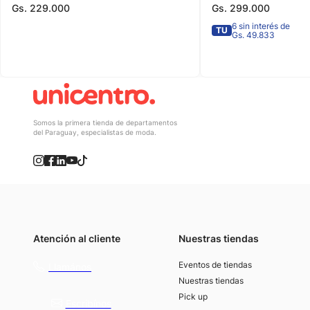
Gs.
229
.
000
Gs.
299
.
000
6 sin interés de
TU
Gs. 49.833
Somos la primera tienda de departamentos
del Paraguay, especialistas de moda.
Atención al cliente
Nuestras tiendas
(021) 4117000
Eventos de tiendas
Llamános
Nuestras tiendas
Pick up
Escribínos