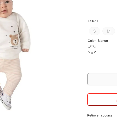
:
Talle
L
S
M
:
Color
Blanco
Retiro en sucursal