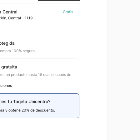
 Central
ción
, Central
- 1119
otegida
compra 100% seguro.
 gratuita
er un producto hasta 15 días después de
iciones
nés tu Tarjeta Unicentro?
hora y obtené 20% de descuento.