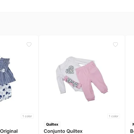
1
color
1
color
Quiltex
Original
Conjunto Quiltex
B