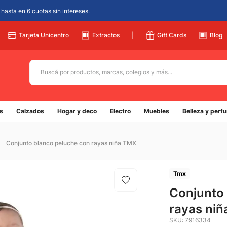
hasta en 6 cuotas sin intereses.
Tarjeta Unicentro
Extractos
|
Gift Cards
Blog
Buscá por productos, marcas, colegios y más...
Términos más buscados
s
Calzados
Hogar y deco
Electro
Muebles
Belleza y perf
1
.
adidas
2
.
champion
Conjunto blanco peluche con rayas niña TMX
3
.
new balance
4
.
caterpillar
Tmx
5
.
Conjunto
botin
rayas ni
SKU
:
7916334