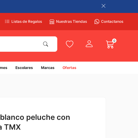
Listas de Regalos
Nuestras Tiendas
Contactanos
0
umes
Escolares
Marcas
Ofertas
 blanco peluche con
ña TMX