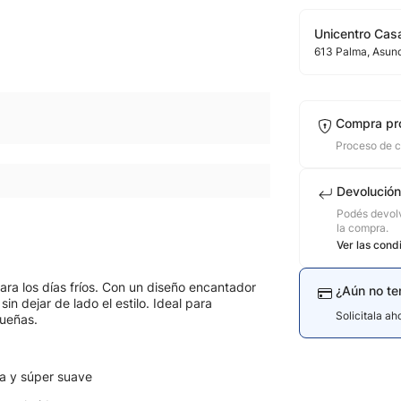
Unicentro Casa
613
Palma
, Asun
Compra pr
Proceso de 
Devolución
Podés devolv
la compra.
Ver las cond
ara los días fríos. Con un diseño encantador
¿Aún no te
n dejar de lado el estilo. Ideal para
Solicitala a
queñas.
da y súper suave