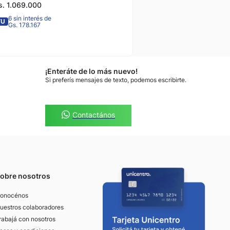
s.
1
.
069
.
000
6 sin interés de
TU
Gs. 178.167
¡Enteráte de lo más nuevo!
Si preferís mensajes de texto, podemos escribirte.
Contactános
obre nosotros
onocénos
uestros colaboradores
rabajá con nosotros