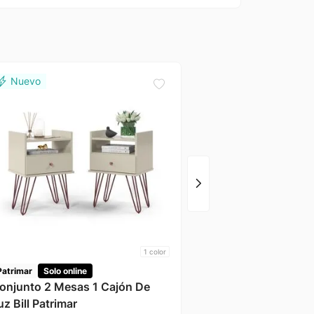
Dj
Solo online
Mesa Centro Pilar Dj
1
color
Patrimar
Solo online
onjunto 2 Mesas 1 Cajón De
uz Bill Patrimar