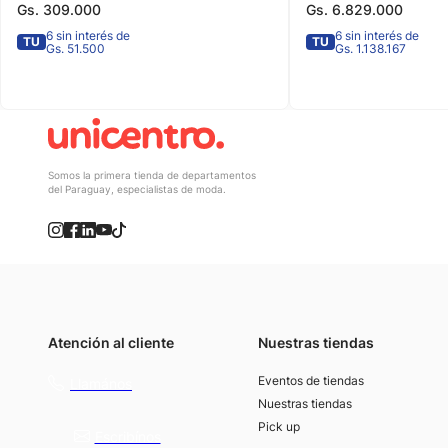
Gs.
309
.
000
Gs.
6
.
829
.
000
6 sin interés de
6 sin interés de
TU
TU
Gs. 51.500
Gs. 1.138.167
Somos la primera tienda de departamentos
del Paraguay, especialistas de moda.
Atención al cliente
Nuestras tiendas
(021) 4117000
Eventos de tiendas
Llamános
Nuestras tiendas
Pick up
Escribínos