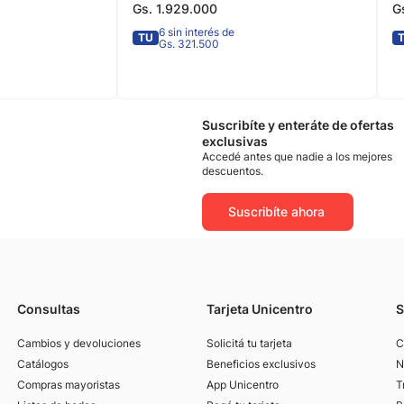
Gs.
1
.
929
.
000
G
6 sin interés de
TU
Gs. 321.500
Suscribíte y enteráte de ofertas
exclusivas
Accedé antes que nadie a los mejores
descuentos.
Suscribíte ahora
Consultas
Tarjeta Unicentro
S
Cambios y devoluciones
Solicitá tu tarjeta
C
Catálogos
Beneficios exclusivos
N
Compras mayoristas
App Unicentro
T