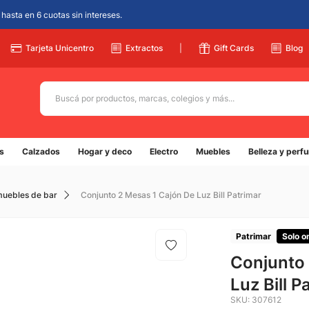
hasta en 6 cuotas sin intereses.
Tarjeta Unicentro
Extractos
|
Gift Cards
Blog
Buscá por productos, marcas, colegios y más...
Términos más buscados
s
Calzados
Hogar y deco
Electro
Muebles
Belleza y perf
1
.
adidas
2
.
champion
muebles de bar
Conjunto 2 Mesas 1 Cajón De Luz Bill Patrimar
3
.
new balance
4
.
botin
Patrimar
Solo o
5
.
Conjunto 
caterpillar
Luz Bill P
SKU
:
307612