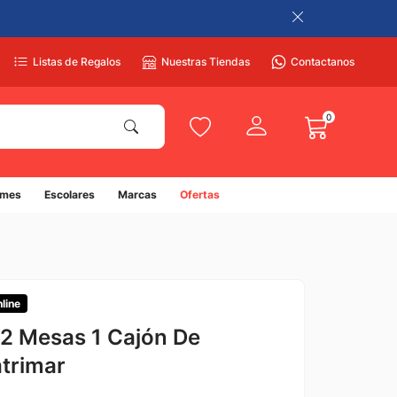
Listas de Regalos
Nuestras Tiendas
Contactanos
0
umes
Escolares
Marcas
Ofertas
nline
2 Mesas 1 Cajón De
atrimar