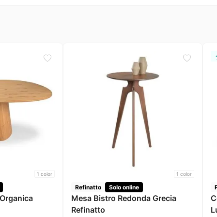
1
color
1
color
Refinatto
Solo online
Organica
Mesa Bistro Redonda Grecia
C
Refinatto
L