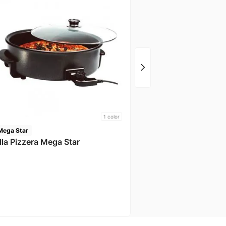
Electrolux
Cocina 5 H 96,5 Litros 1 Horno
Silver Electrolux
1
color
Mega Star
lla Pizzera Mega Star