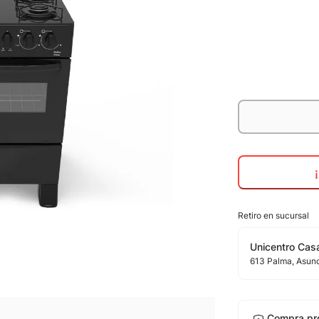
Retiro en sucursal
Unicentro Casa
613
Palma
, Asun
Compra pr