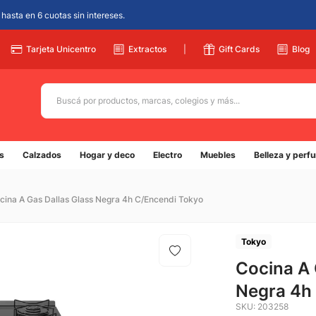
hasta en 6 cuotas sin intereses.
Tarjeta Unicentro
Extractos
|
Gift Cards
Blog
Buscá por productos, marcas, colegios y más...
Términos más buscados
s
Calzados
Hogar y deco
Electro
Muebles
Belleza y perf
1
.
adidas
2
.
champion
cina A Gas Dallas Glass Negra 4h C/Encendi Tokyo
3
.
new balance
4
.
mochila
Tokyo
5
.
Cocina A 
botin
Negra 4h
SKU
:
203258