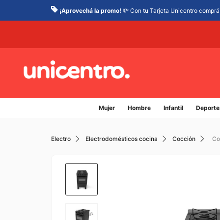
¡Aprovechá la promo!
💸 Con tu Tarjeta Unicentro comprá 
Mujer
Hombre
Infantil
Deporte
Electro
Electrodomésticos cocina
Cocción
Co