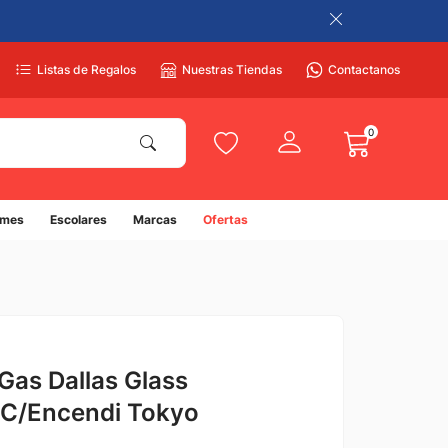
Listas de Regalos
Nuestras Tiendas
Contactanos
0
umes
Escolares
Marcas
Ofertas
Gas Dallas Glass
 C/Encendi Tokyo