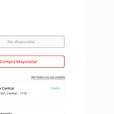
No disponible
¡Compra Mayorista!
Ver todas las sucursales
 Central
ción
, Central
- 1119
otegida