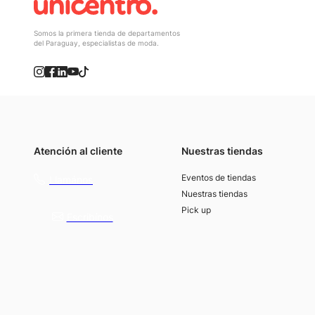
Somos la primera tienda de departamentos
del Paraguay, especialistas de moda.
Atención al cliente
Nuestras tiendas
(021) 4117000
Eventos de tiendas
Llamános
Nuestras tiendas
Pick up
Escribínos