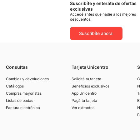
Suscribíte y enteráte de ofertas
exclusivas
Accedé antes que nadie a los mejores
descuentos.
Suscribíte ahora
Consultas
Tarjeta Unicentro
S
Cambios y devoluciones
Solicitá tu tarjeta
C
Catálogos
Beneficios exclusivos
N
Compras mayoristas
App Unicentro
T
Listas de bodas
Pagá tu tarjeta
B
Factura electrónica
Ver extractos
N
B