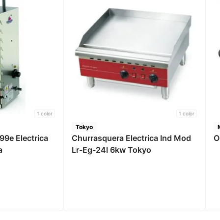
1
color
1
color
Tokyo
99e Electrica
Churrasquera Electrica Ind Mod
O
a
Lr-Eg-24l 6kw Tokyo