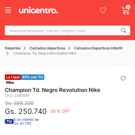
0
Buscá por productos, marcas, colegios y más...
Términos más buscados
Deportes
Calzados deportivos
Calzados Deportivos Infantil
1
.
adidas
Champion Td. Negro Revolution Nike
2
.
champion
3
.
new balance
La Liqui
40% con TU
4
.
mochila
Nike
Champion Td. Negro Revolution Nike
5
.
botin
SKU
:
2280699
Gs.
6
358
.
.
200
caterpillar
Gs.
250
.
740
30 %
OFF
7
.
todo terreno
6 sin interés de
TU
8
Gs. 41.790
.
nike
9
.
calzado