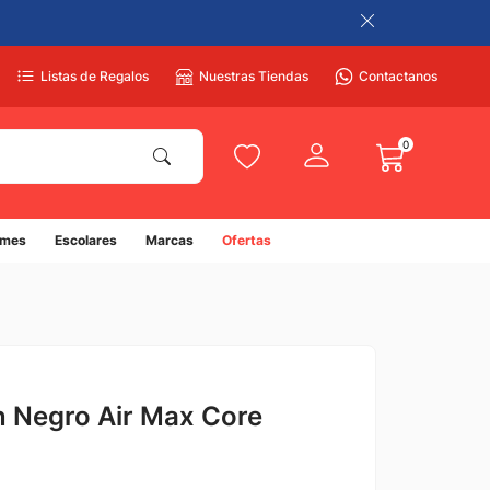
Listas de Regalos
Nuestras Tiendas
Contactanos
0
umes
Escolares
Marcas
Ofertas
 Negro Air Max Core