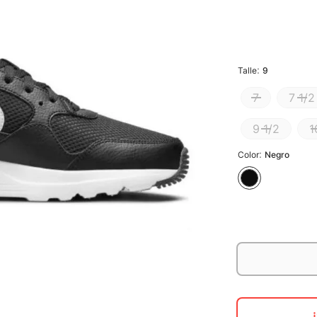
:
Talle
9
7
7 1/2
9 1/2
1
:
Color
Negro