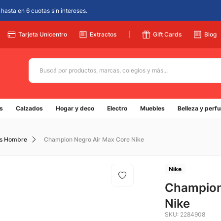
hasta en 6 cuotas sin intereses.
Tarjeta Unicentro
Extractos
|
Gift Cards
Blog
Buscá por productos, marcas, colegios y más...
Términos más buscados
s
Calzados
Hogar y deco
Electro
Muebles
Belleza y perf
1
.
adidas
2
.
champion
os Hombre
Champion Negro Air Max Core Nike
3
.
new balance
4
.
mochila
Nike
5
.
Champion
botin
Nike
SKU
:
2284908