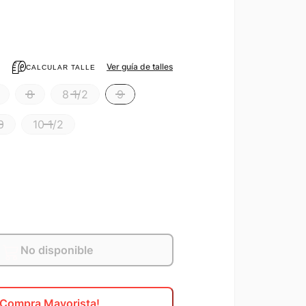
Ver guía de talles
CALCULAR TALLE
8
8 1/2
9
0
10 1/2
No disponible
¡Compra Mayorista!