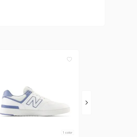
New Balance
Champion Negro Nb
1
color