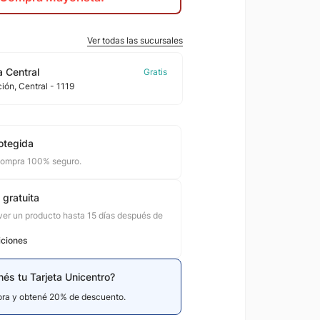
Ver todas las sucursales
 Central
ción
, Central
- 1119
otegida
compra 100% seguro.
 gratuita
er un producto hasta 15 días después de
iciones
nés tu Tarjeta Unicentro?
hora y obtené 20% de descuento.