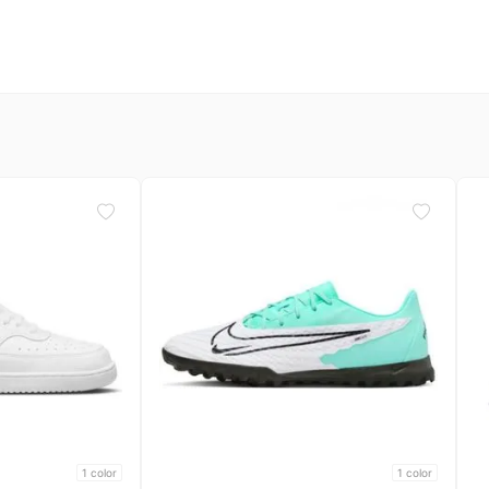
1
color
1
color