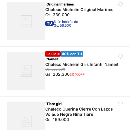
Original marines
Chaleco Michelin Original Marines
Gs.
339
.
000
6 sin interés de
TU
Gs. 56.500
La Liqui
40% con TU
Nameit
Chaleco Michelin Gris Infantil Nameit
Gs.
289
.
000
Gs.
202
.
300
30 %
OFF
Tiare girl
Chaleco Cuerina Cierre Con Lazos
Volado Negro Niña Tiare
Gs.
169
.
000