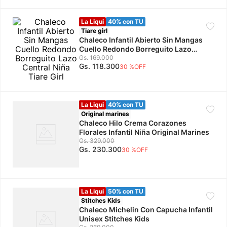
10
.
jdy
La Liqui
40% con TU
Tiare girl
Chaleco Infantil Abierto Sin Mangas
Cuello Redondo Borreguito Lazo
Central Niña Tiare Girl
Gs.
169
.
000
Gs.
118
.
300
30 %
OFF
La Liqui
40% con TU
Original marines
Chaleco Hilo Crema Corazones
Florales Infantil Niña Original Marines
Gs.
329
.
000
Gs.
230
.
300
30 %
OFF
La Liqui
50% con TU
Stitches Kids
Chaleco Michelin Con Capucha Infantil
Unisex Stitches Kids