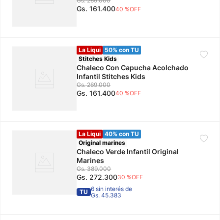
Gs.
269
.
000
Gs.
161
.
400
40 %
OFF
La Liqui
50% con TU
Stitches Kids
Chaleco Con Capucha Acolchado
Infantil Stitches Kids
Gs.
269
.
000
Gs.
161
.
400
40 %
OFF
La Liqui
40% con TU
Original marines
Chaleco Verde Infantil Original
Marines
Gs.
389
.
000
Gs.
272
.
300
30 %
OFF
6 sin interés de
TU
Gs. 45.383