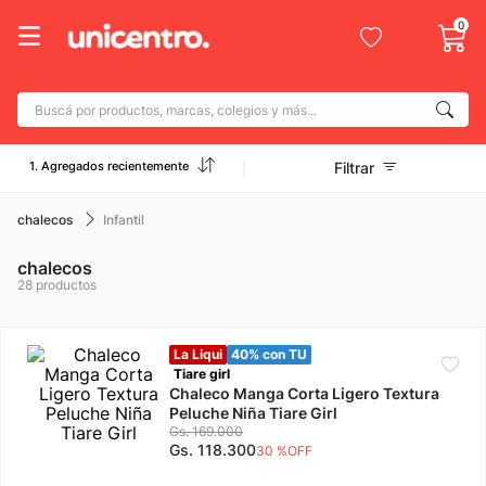
0
Buscá por productos, marcas, colegios y más...
Términos más buscados
1. Agregados recientemente
Filtrar
1
.
adidas
2
.
champion
chalecos
Infantil
3
.
new balance
chalecos
28
productos
4
.
mochila
5
.
botin
La Liqui
40% con TU
6
.
caterpillar
Tiare girl
Chaleco Manga Corta Ligero Textura
7
.
todo terreno
Peluche Niña Tiare Girl
Gs.
169
.
000
8
.
nike
Gs.
118
.
300
30 %
OFF
9
.
calzado