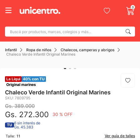
0
Buscá por productos, marcas, colegios y más...
Términos más buscados
Infantil
Ropa de niños
Chalecos, camperas y abrigos
1
.
adidas
Chaleco Verde Infantil Original Marines
2
.
champion
3
.
new balance
La Liqui
40% con TU
4
.
Original marines
mochila
Chaleco Verde Infantil Original Marines
5
.
botin
SKU
:
7809795
Gs.
389
.
000
6
.
caterpillar
Gs.
272
.
300
30 %
OFF
7
.
todo terreno
6 sin interés de
TU
Gs. 45.383
8
.
nike
:
Ver guía de talles
Talle
11
9
.
calzado