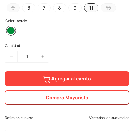
5
6
7
8
9
11
13
10
.
jdy
:
Color
Verde
Cantidad
Agregar al carrito
¡Compra Mayorista!
Retiro en sucursal
Ver todas las sucursales