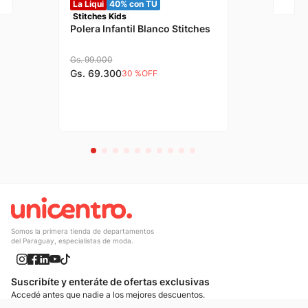
La Liqui
40% con TU
Stitches Kids
Polera Infantil Blanco Stitches
Gs.
99
.
000
Gs.
69
.
300
30 %
OFF
Somos la primera tienda de departamentos
del Paraguay, especialistas de moda.
Suscribíte y enteráte de ofertas exclusivas
Accedé antes que nadie a los mejores descuentos.