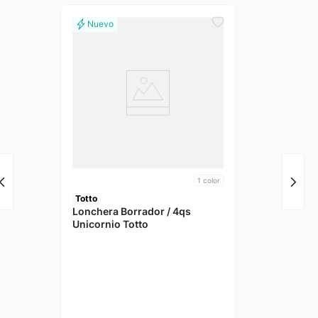
1
color
Totto
Lonchera Borrador / 4qs
Unicornio Totto