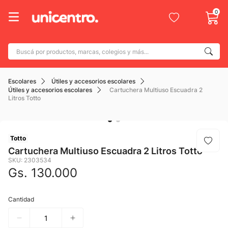
0
Buscá por productos, marcas, colegios y más...
Términos más buscados
Escolares
Útiles y accesorios escolares
1
.
adidas
Útiles y accesorios escolares
Cartuchera Multiuso Escuadra 2
Litros Totto
2
.
champion
3
.
new balance
4
.
Totto
mochila
Cartuchera Multiuso Escuadra 2 Litros Totto
5
.
botin
SKU
:
2303534
Gs.
130
.
000
6
.
caterpillar
7
.
todo terreno
Cantidad
8
.
nike
9
.
calzado