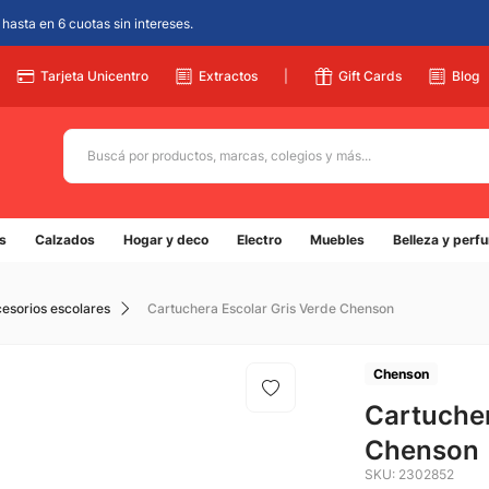
hasta en 6 cuotas sin intereses.
Tarjeta Unicentro
Extractos
|
Gift Cards
Blog
Buscá por productos, marcas, colegios y más...
Términos más buscados
s
Calzados
Hogar y deco
Electro
Muebles
Belleza y perf
1
.
adidas
2
.
champion
cesorios escolares
Cartuchera Escolar Gris Verde Chenson
3
.
new balance
4
.
mochila
Chenson
5
.
Cartucher
botin
Chenson
SKU
:
2302852