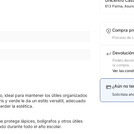
Unicentro Casa
613
Palma
, Asun
Compra pr
Proceso de 
Devolución
Podés devolv
la compra.
Ver las cond
¿Aún no te
Solicitala a
, ideal para mantener los útiles organizados
s y verde le da un estilo versátil, adecuado
rder la estética.
 protege lápices, bolígrafos y otros útiles
do durante todo el año escolar.