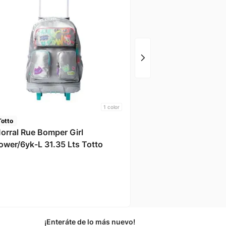
Morral Acuarela / 0jn 
Totto
1
color
Totto
orral Rue Bomper Girl
ower/6yk-L 31.35 Lts Totto
¡Enteráte de lo más nuevo!