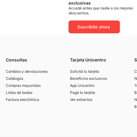
exclusivas
Accedé antes que nadie a los mejores
descuentos.
Suscribíte ahora
Consultas
Tarjeta Unicentro
S
Cambios y devoluciones
Solicitá tu tarjeta
C
Catálogos
Beneficios exclusivos
N
Compras mayoristas
App Unicentro
T
Listas de bodas
Pagá tu tarjeta
B
Factura electrónica
Ver extractos
N
B