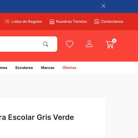
Listas de Regalos
Nuestras Tiendas
Contactanos
0
umes
Escolares
Marcas
Ofertas
a Escolar Gris Verde