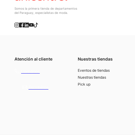
Somos la primera tienda de departamentos
del Paraguay, especialistas de moda.
Atención al cliente
Nuestras tiendas
(021) 4117000
Eventos de tiendas
Llamános
Nuestras tiendas
Pick up
Escribínos