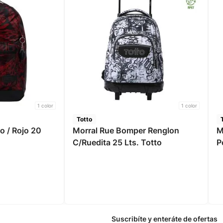
1
color
1
color
Totto
o / Rojo 20
Morral Rue Bomper Renglon
M
C/Ruedita 25 Lts. Totto
P
Suscribíte y enteráte de ofertas