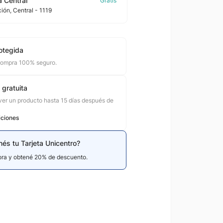
 Central
ción
, Central
- 1119
otegida
compra 100% seguro.
 gratuita
er un producto hasta 15 días después de
iciones
nés tu Tarjeta Unicentro?
hora y obtené 20% de descuento.