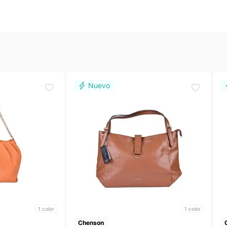
1
color
1
color
Chenson