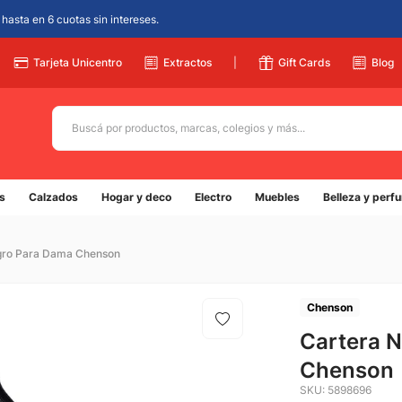
hasta en 6 cuotas sin intereses.
Tarjeta Unicentro
Extractos
|
Gift Cards
Blog
Buscá por productos, marcas, colegios y más...
Términos más buscados
s
Calzados
Hogar y deco
Electro
Muebles
Belleza y perf
1
.
adidas
2
.
champion
gro Para Dama Chenson
3
.
new balance
4
.
caterpillar
Chenson
5
.
Cartera 
botin
Chenson
SKU
:
5898696