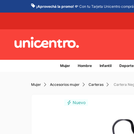
¡Aprovechá la promo!
💸 Con tu Tarjeta Unicentro comprá 
Mujer
Hombre
Infantil
Deporte
Mujer
Accesorios mujer
Carteras
Cartera Ne