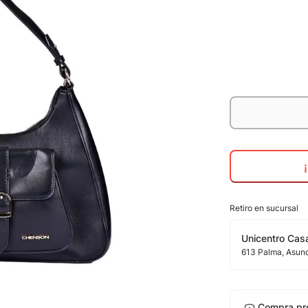
Retiro en sucursal
Unicentro Casa
613
Palma
, Asun
Compra pr