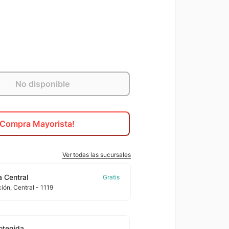
No disponible
¡Compra Mayorista!
Ver todas las sucursales
 Central
ción
, Central
- 1119
otegida