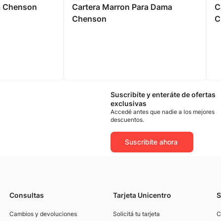
a Chenson
Cartera Marron Para Dama
C
Chenson
C
Suscribíte y enteráte de ofertas
exclusivas
Accedé antes que nadie a los mejores
descuentos.
Suscribíte ahora
Consultas
Tarjeta Unicentro
S
Cambios y devoluciones
Solicitá tu tarjeta
C