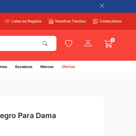
Listas de Regalos
Nuestras Tiendas
Contactanos
0
umes
Escolares
Marcas
Ofertas
Negro Para Dama