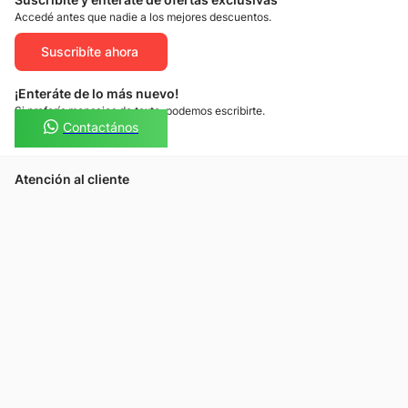
Accedé antes que nadie a los mejores descuentos.
Suscribíte ahora
¡Enteráte de lo más nuevo!
Si preferís mensajes de texto, podemos escribirte.
Contactános
Atención al cliente
Llamános
Escribínos
Nuestras tiendas
Consultas
Tarjeta Unicentro
Sobre nosotros