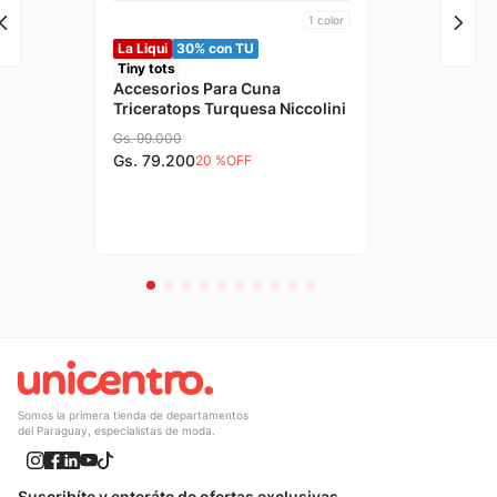
1
color
La Liqui
30% con TU
Tiny tots
Accesorios Para Cuna
Triceratops Turquesa Niccolini
Gs.
99
.
000
Gs.
79
.
200
20 %
OFF
Somos la primera tienda de departamentos
del Paraguay, especialistas de moda.
Suscribíte y enteráte de ofertas exclusivas