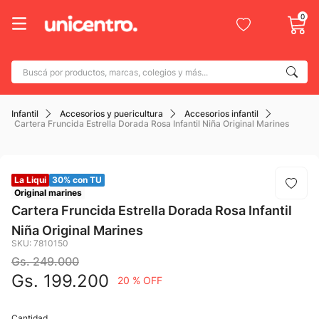
0
Buscá por productos, marcas, colegios y más...
Términos más buscados
Infantil
Accesorios y puericultura
Accesorios infantil
1
.
adidas
Cartera Fruncida Estrella Dorada Rosa Infantil Niña Original Marines
2
.
champion
3
.
new balance
La Liqui
30% con TU
4
.
Original marines
botin
Cartera Fruncida Estrella Dorada Rosa Infantil
5
.
caterpillar
Niña Original Marines
6
.
SKU
:
7810150
mochila
Gs.
249
.
000
7
.
nike
Gs.
199
.
200
20 %
OFF
8
.
todo terreno
9
.
Cantidad
jdy