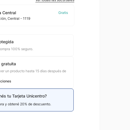
 Central
ción
, Central
- 1119
otegida
compra 100% seguro.
 gratuita
er un producto hasta 15 días después de
iciones
nés tu Tarjeta Unicentro?
hora y obtené 20% de descuento.