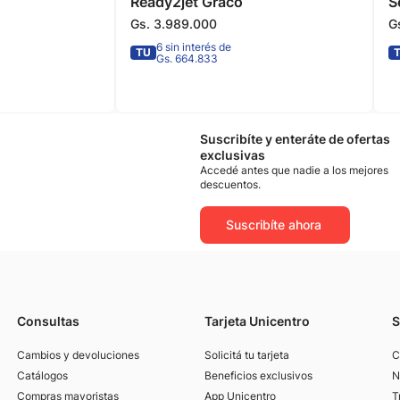
Ready2jet Graco
S
B
Gs.
3
.
989
.
000
G
6 sin interés de
TU
Gs. 664.833
Suscribíte y enteráte de ofertas
exclusivas
Accedé antes que nadie a los mejores
descuentos.
Suscribíte ahora
Consultas
Tarjeta Unicentro
S
Cambios y devoluciones
Solicitá tu tarjeta
C
Catálogos
Beneficios exclusivos
N
Compras mayoristas
App Unicentro
T