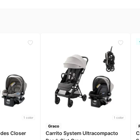
1
color
1
color
Graco
des Closer
Carrito System Ultracompacto
C