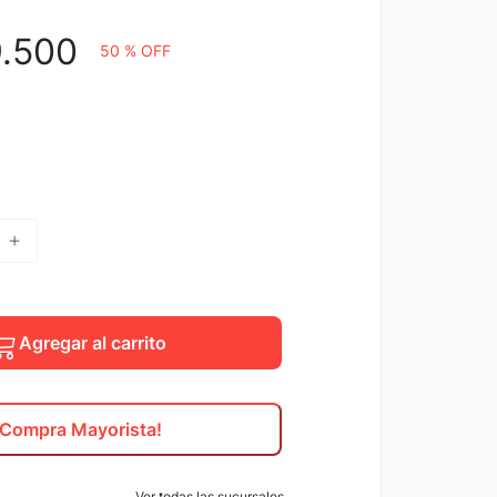
9
.
500
50 %
OFF
Agregar al carrito
¡Compra Mayorista!
Ver todas las sucursales