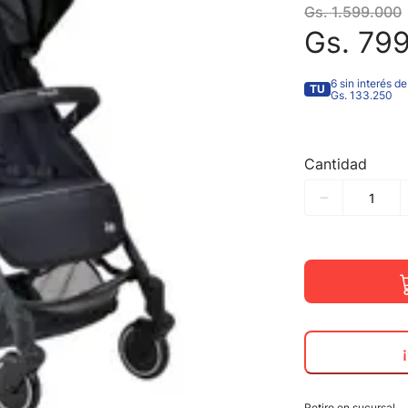
Gs.
1
.
599
.
000
Gs.
79
6 sin interés de
TU
Gs. 133.250
Cantidad
Retiro en sucursal