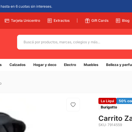
hasta en 6 cuotas sin intereses.
Tarjeta Unicentro
Extractos
|
Gift Cards
Blog
Buscá por productos, marcas, colegios y más...
Términos más buscados
s
Calzados
Hogar y deco
Electro
Muebles
Belleza y perf
1
.
adidas
2
.
champion
o
3
.
new balance
4
.
mochila
La Liqui
50% co
Burigotto
5
.
botin
Carrito Z
SKU
:
7914559