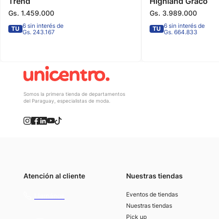
Trend
Highland Graco
Gs.
1
.
459
.
000
Gs.
3
.
989
.
000
6 sin interés de
6 sin interés de
TU
TU
Gs. 243.167
Gs. 664.833
Somos la primera tienda de departamentos
del Paraguay, especialistas de moda.
Atención al cliente
Nuestras tiendas
(021) 4117000
Eventos de tiendas
Llamános
Nuestras tiendas
Pick up