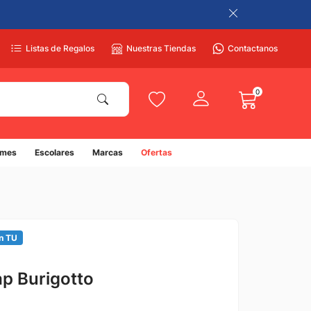
Listas de Regalos
Nuestras Tiendas
Contactanos
0
umes
Escolares
Marcas
Ofertas
n TU
ap Burigotto