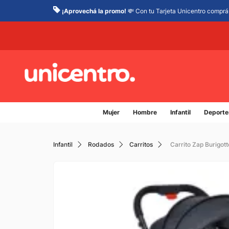
¡Aprovechá la promo!
💸 Con tu Tarjeta Unicentro comprá 
Mujer
Hombre
Infantil
Deporte
Infantil
Rodados
Carritos
Carrito Zap Burigott