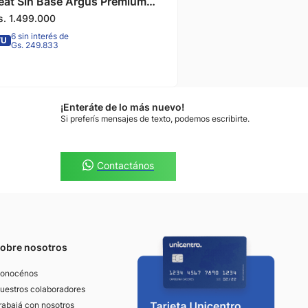
eat Sin Base Argus Premium
aby
s.
1
.
499
.
000
6 sin interés de
TU
Gs. 249.833
¡Enteráte de lo más nuevo!
Si preferís mensajes de texto, podemos escribirte.
Contactános
obre nosotros
onocénos
uestros colaboradores
rabajá con nosotros