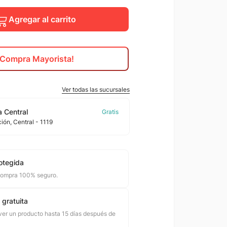
Agregar al carrito
¡Compra Mayorista!
Ver todas las sucursales
 Central
ción
, Central
- 1119
otegida
compra 100% seguro.
 gratuita
er un producto hasta 15 días después de