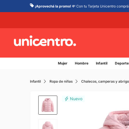
¡Aprovechá la promo!
💸 Con tu Tarjeta Unicentro comprá 
Mujer
Hombre
Infantil
Deporte
Infantil
Ropa de niñas
Chalecos, camperas y abrigo