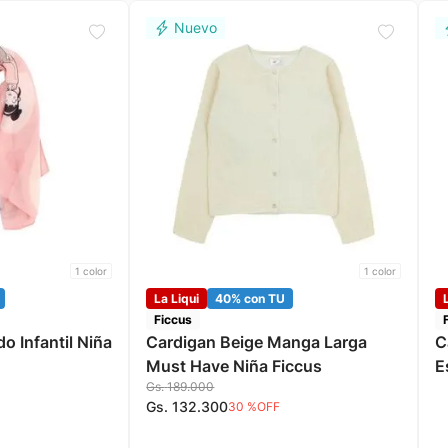
1
color
1
color
La Liqui
40% con TU
Ficcus
 Infantil Niña
Cardigan Beige Manga Larga
C
Must Have Niña Ficcus
E
Gs.
189
.
000
Gs.
132
.
300
30 %
OFF