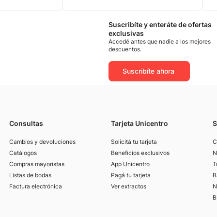
Suscribíte y enteráte de ofertas
exclusivas
Accedé antes que nadie a los mejores
descuentos.
Suscribíte ahora
Consultas
Tarjeta Unicentro
S
Cambios y devoluciones
Solicitá tu tarjeta
C
Catálogos
Beneficios exclusivos
N
Compras mayoristas
App Unicentro
T
Listas de bodas
Pagá tu tarjeta
B
Factura electrónica
Ver extractos
N
B