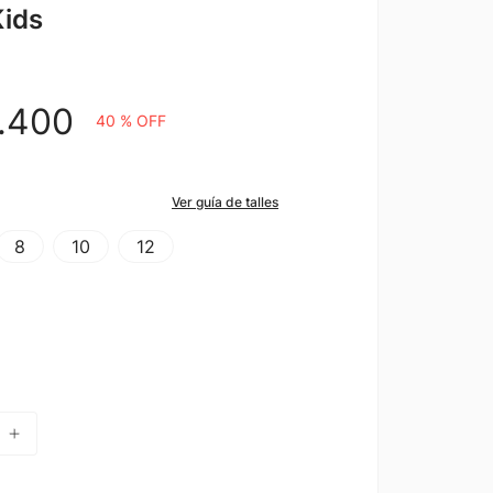
Kids
.
400
40 %
OFF
Ver guía de talles
8
10
12