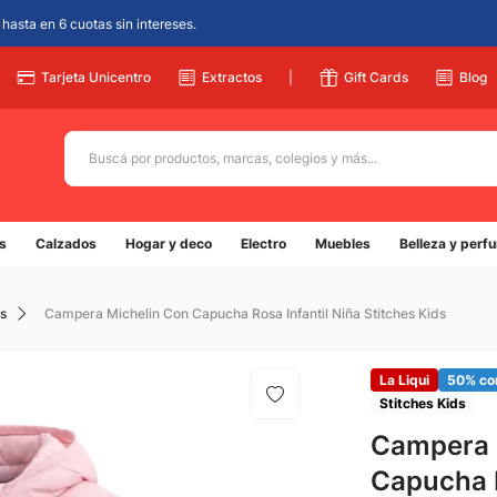
hasta en 6 cuotas sin intereses.
Tarjeta Unicentro
Extractos
|
Gift Cards
Blog
Buscá por productos, marcas, colegios y más...
Términos más buscados
s
Calzados
Hogar y deco
Electro
Muebles
Belleza y perf
1
.
adidas
2
.
champion
s
Campera Michelin Con Capucha Rosa Infantil Niña Stitches Kids
3
.
new balance
4
.
caterpillar
La Liqui
50% co
Stitches Kids
5
.
botin
Campera 
Capucha R