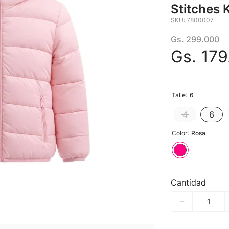
Stitches 
SKU
:
7800007
Gs.
299
.
000
Gs.
179
:
Talle
6
4
6
:
Color
Rosa
Cantidad