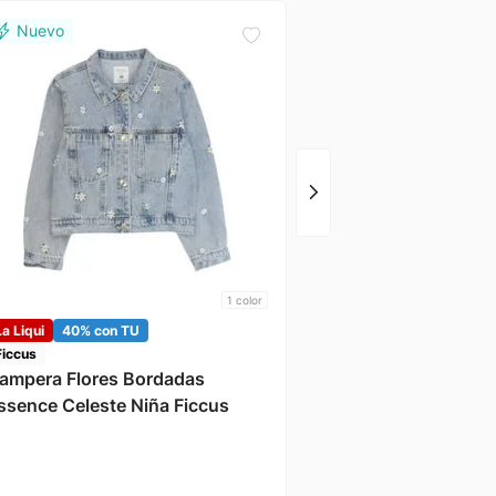
Nameit
Canguro Beige Name I
1
color
La Liqui
40% con TU
Ficcus
ampera Flores Bordadas
ssence Celeste Niña Ficcus