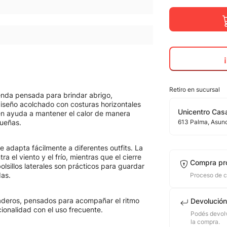
Retiro en sucursal
enda pensada para brindar abrigo,
diseño acolchado con costuras horizontales
Unicentro Casa
én ayuda a mantener el calor de manera
queñas.
613
Palma
, Asun
e adapta fácilmente a diferentes outfits. La
a el viento y el frío, mientras que el cierre
Compra pr
bolsillos laterales son prácticos para guardar
as.
Proceso de 
aderos, pensados para acompañar el ritmo
Devolución
ionalidad con el uso frecuente.
Podés devolv
la compra.