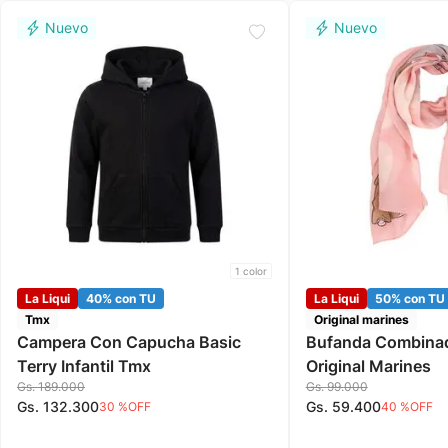
1
color
La Liqui
40% con TU
La Liqui
50% con TU
Tmx
Original marines
Campera Con Capucha Basic
Bufanda Combinado
Terry Infantil Tmx
Original Marines
Gs.
189
.
000
Gs.
99
.
000
Gs.
132
.
300
Gs.
59
.
400
30 %
OFF
40 %
OFF