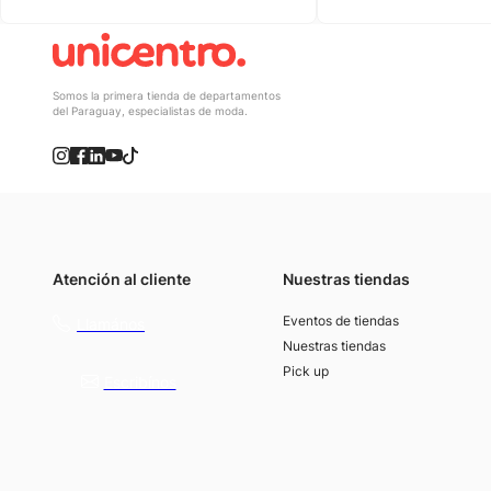
Somos la primera tienda de departamentos
del Paraguay, especialistas de moda.
Atención al cliente
Nuestras tiendas
(021) 4117000
Eventos de tiendas
Llamános
Nuestras tiendas
Pick up
Escribínos