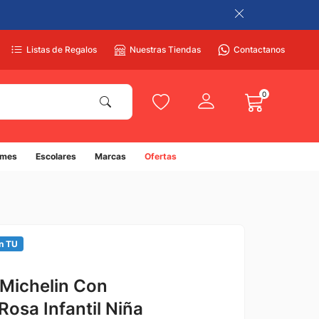
Listas de Regalos
Nuestras Tiendas
Contactanos
0
umes
Escolares
Marcas
Ofertas
n TU
Michelin Con
osa Infantil Niña