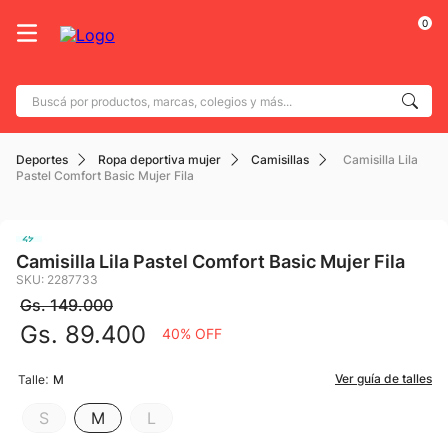
0
Deportes
Ropa deportiva mujer
Camisillas
Camisilla Lila
Pastel Comfort Basic Mujer Fila
Camisilla Lila Pastel Comfort Basic Mujer Fila
SKU
:
2287733
Gs.
149
.
000
Gs.
89
.
400
40%
OFF
:
Ver guía de talles
Talle
M
S
M
L