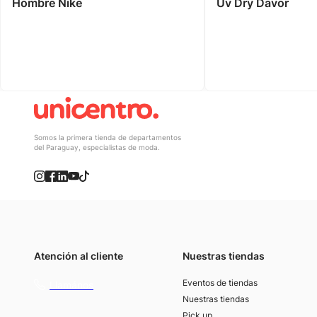
Hombre Nike
Uv Dry Davor
Somos la primera tienda de departamentos
del Paraguay, especialistas de moda.
Atención al cliente
Nuestras tiendas
(021) 4117000
Eventos de tiendas
Llamános
Nuestras tiendas
Pick up