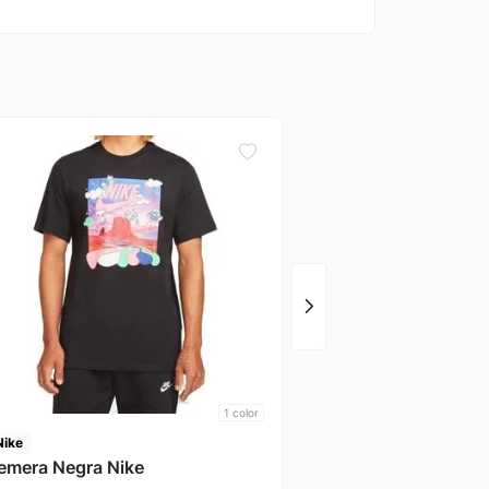
Nike
T-Shirt Blanco Nike
1
color
Nike
emera Negra Nike