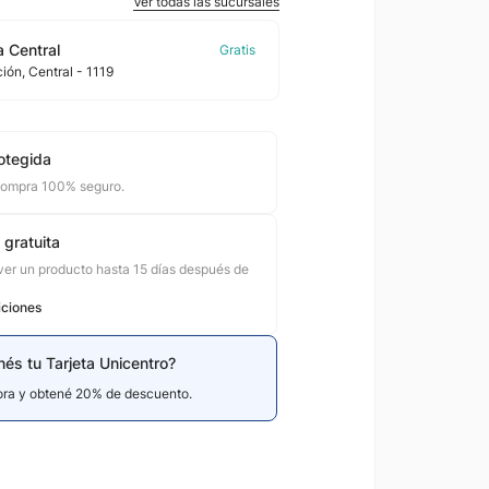
Ver todas las sucursales
 Central
ción
, Central
- 1119
otegida
compra 100% seguro.
 gratuita
er un producto hasta 15 días después de
iciones
nés tu Tarjeta Unicentro?
hora y obtené 20% de descuento.