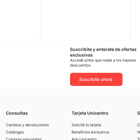
Suscribíte y enteráte de ofertas
exclusivas
Accedé antes que nadie a los mejores
descuentos.
Suscribíte ahora
Consultas
Tarjeta Unicentro
S
Cambios y devoluciones
Solicitá tu tarjeta
C
Catálogos
Beneficios exclusivos
N
Compras mayoristas
App Unicentro
T