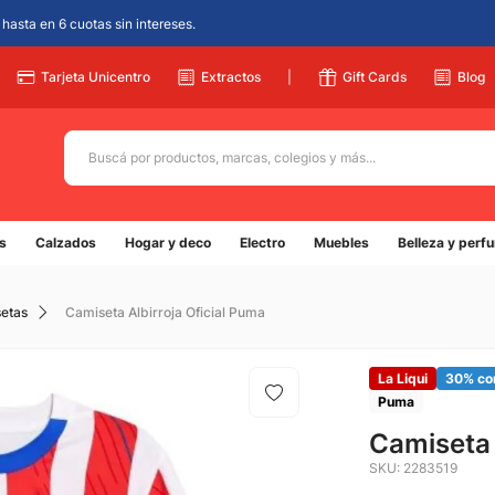
hasta en 6 cuotas sin intereses.
Tarjeta Unicentro
Extractos
|
Gift Cards
Blog
Buscá por productos, marcas, colegios y más...
Términos más buscados
s
Calzados
Hogar y deco
Electro
Muebles
Belleza y perf
1
.
adidas
2
.
champion
etas
Camiseta Albirroja Oficial Puma
3
.
new balance
4
.
mochila
La Liqui
30% co
Puma
5
.
botin
Camiseta 
SKU
:
2283519