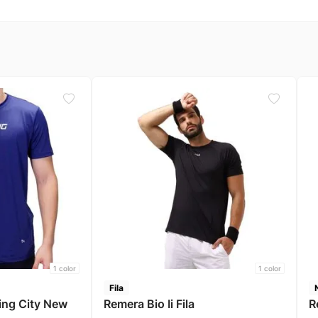
1
color
1
color
Fila
y New
Remera Bio Ii Fila
R