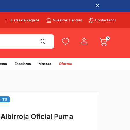
Listas de Regalos
Nuestras Tiendas
Contactanos
0
umes
Escolares
Marcas
Ofertas
n TU
Albirroja Oficial Puma