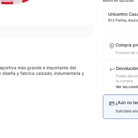
Retiro en sucursal
Unicentro Casa
613
Palma
, Asun
Compra pr
Proceso de 
eportiva más grande e importante del
Devolución
diseña y fabrica calzado, indumentaria y
Podés devolv
la compra.
Ver las cond
¿Aún no te
Solicitala a