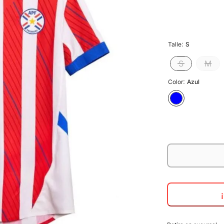
:
Talle
S
S
M
:
Color
Azul