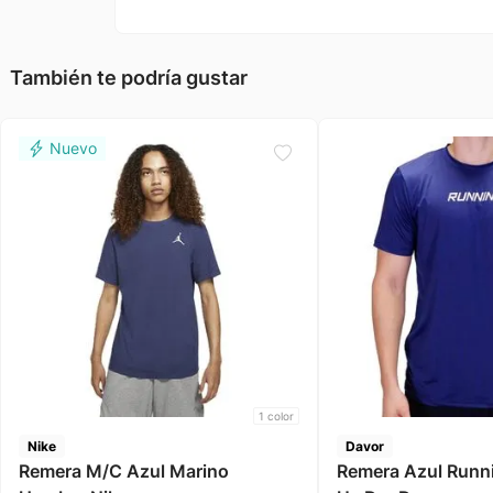
También te podría gustar
1
color
Nike
Davor
Remera M/C Azul Marino
Remera Azul Running Cit