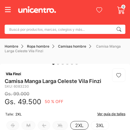
0
Buscá por productos, marcas, colegios y más...
Términos más buscados
Hombre
Ropa hombre
Camisas hombre
Camisa Manga
1
.
adidas
Larga Celeste Vila Finzi
2
.
champion
3
.
new balance
Vila Finzi
4
.
botin
Camisa Manga Larga Celeste Vila Finzi
SKU
:
6083230
5
.
caterpillar
Gs.
99
.
000
6
.
mochila
Gs.
49
.
500
50 %
OFF
7
.
nike
:
Ver guía de talles
Talle
2XL
8
.
todo terreno
S
M
L
XL
2XL
3XL
9
.
jdy