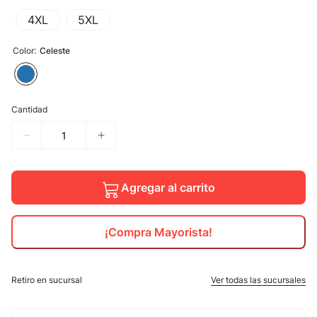
4XL
5XL
10
.
calzado
:
Color
Celeste
Cantidad
Agregar al carrito
¡Compra Mayorista!
Retiro en sucursal
Ver todas las sucursales