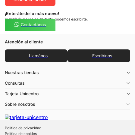
3
colores
Palmer
Sweater Manga Larga Diseño
Clásico Cuello En V Escolar
Niño Palmer
Gs.
169
.
000
Somos la primera tienda de departamentos
del Paraguay, especialistas de moda.