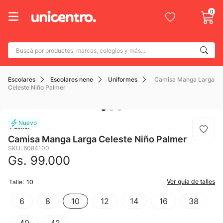
0
Buscá por productos, marcas, colegios y más...
Términos más buscados
Escolares
Escolares nene
Uniformes
Camisa Manga Larga
1
.
adidas
Celeste Niño Palmer
2
.
champion
3
.
new balance
Palmer
4
.
botin
Camisa Manga Larga Celeste Niño Palmer
SKU
:
6084100
5
.
caterpillar
Gs.
99
.
000
6
.
mochila
:
Ver guía de talles
Talle
10
7
.
nike
6
8
10
12
14
16
38
8
.
todo terreno
9
.
jdy