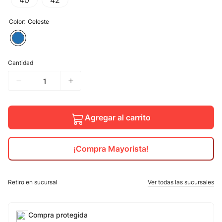
40
42
10
.
calzado
:
Color
Celeste
Cantidad
Agregar al carrito
¡Compra Mayorista!
Retiro en sucursal
Ver todas las sucursales
Compra protegida