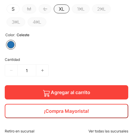
S
M
L
XL
1XL
2XL
10
.
calzado
3XL
4XL
:
Color
Celeste
Cantidad
Agregar al carrito
¡Compra Mayorista!
Retiro en sucursal
Ver todas las sucursales