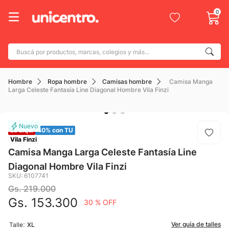
0
Buscá por productos, marcas, colegios y más...
Términos más buscados
Hombre
Ropa hombre
Camisas hombre
Camisa Manga
1
.
adidas
Larga Celeste Fantasía Line Diagonal Hombre Vila Finzi
2
.
champion
3
.
new balance
La Liqui
40% con TU
4
.
botin
Vila Finzi
Camisa Manga Larga Celeste Fantasía Line
5
.
caterpillar
Diagonal Hombre Vila Finzi
6
.
mochila
SKU
:
6107741
Gs.
219
.
000
7
.
nike
Gs.
153
.
300
30 %
OFF
8
.
todo terreno
:
Ver guía de talles
Talle
XL
9
.
jdy