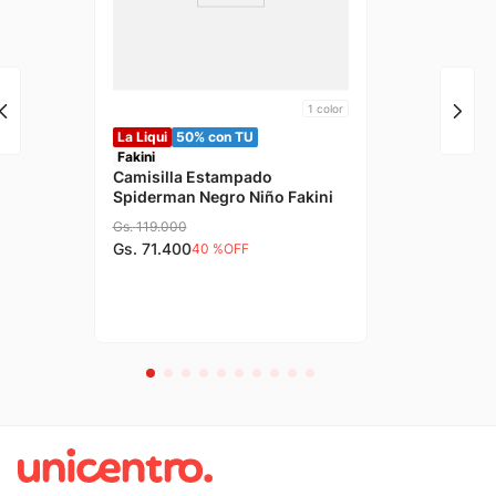
1
color
La Liqui
50% con TU
Fakini
Camisilla Estampado
Spiderman Negro Niño Fakini
Gs.
119
.
000
Gs.
71
.
400
40 %
OFF