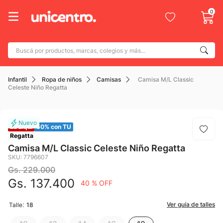
0
Buscá por productos, marcas, colegios y más...
Términos más buscados
Infantil
Ropa de niños
Camisas
Camisa M/L Classic
1
.
adidas
Celeste Niño Regatta
2
.
champion
3
.
new balance
La Liqui
50% con TU
4
.
mochila
Regatta
Camisa M/L Classic Celeste Niño Regatta
5
.
botin
SKU
:
7796607
Gs.
229
.
000
6
.
caterpillar
Gs.
137
.
400
40 %
OFF
7
.
todo terreno
8
:
.
Ver guía de talles
Talle
18
nike
9
.
calzado