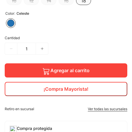
10
12
14
16
18
10
.
jdy
:
Color
Celeste
Cantidad
Agregar al carrito
¡Compra Mayorista!
Retiro en sucursal
Ver todas las sucursales
Compra protegida