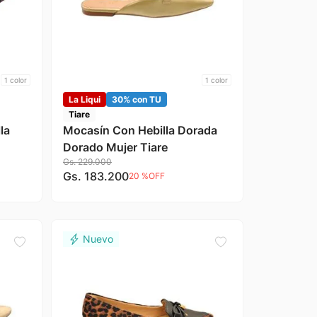
1
color
1
color
La Liqui
30% con TU
Tiare
la
Mocasín Con Hebilla Dorada
Dorado Mujer Tiare
Gs.
229
.
000
Gs.
183
.
200
20 %
OFF