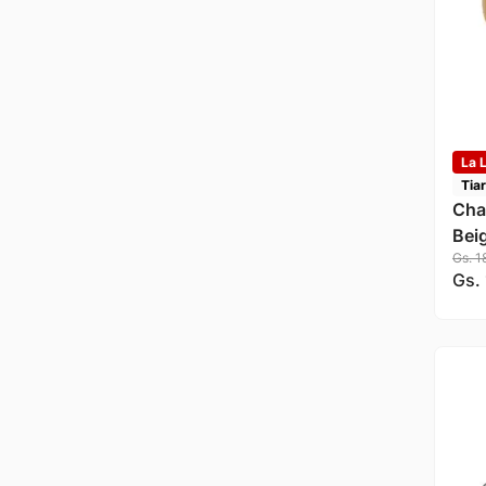
La L
Tia
Cha
Bei
Gs.
1
Gs.