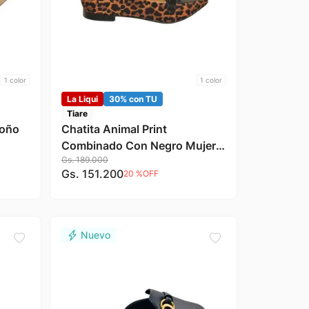
1
color
1
color
La Liqui
30% con TU
Tiare
Moño
Chatita Animal Print
Combinado Con Negro Mujer
Gs.
189
.
000
Tiare
Gs.
151
.
200
20 %
OFF