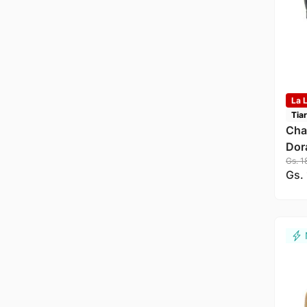
La L
Tia
Chat
Dor
Gs.
1
Gs.