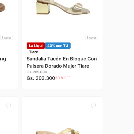
1
color
1
color
La Liqui
40% con TU
Tiare
ing
Sandalia Tacón En Bloque Con
Pulsera Dorado Mujer Tiare
Gs.
289
.
000
Gs.
202
.
300
30 %
OFF