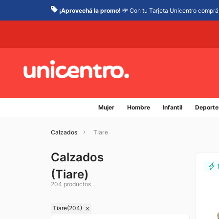
¡Aprovechá la promo!
💸 Con tu Tarjeta Unicentro comprá 
Mujer
Hombre
Infantil
Deporte
Calzados
Tiare
Calzados
(
Tiare
)
204
productos
Tiare
(
204
)