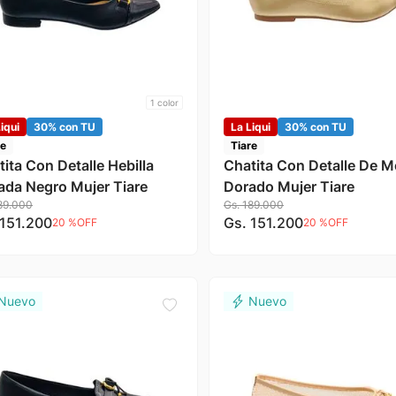
1
color
iqui
30% con TU
La Liqui
30% con TU
re
Tiare
ita Con Detalle Hebilla
Chatita Con Detalle De 
ada Negro Mujer Tiare
Dorado Mujer Tiare
89
.
000
Gs.
189
.
000
151
.
200
Gs.
151
.
200
20 %
OFF
20 %
OFF