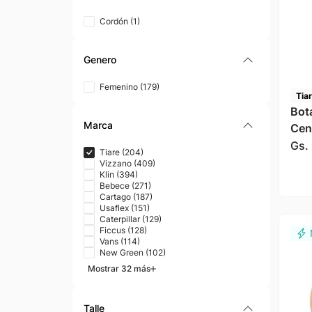
Cordón
(
1
)
Genero
Femenino
(
179
)
Tia
Bot
Marca
Cen
Muj
Gs.
Tiare
(
204
)
Vizzano
(
409
)
Klin
(
394
)
Bebece
(
271
)
Cartago
(
187
)
Usaflex
(
151
)
Caterpillar
(
129
)
Ficcus
(
128
)
Vans
(
114
)
New Green
(
102
)
Mostrar 32 más
Talle