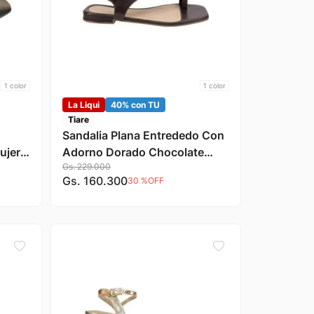
1
color
1
color
La Liqui
40% con TU
Tiare
Sandalia Plana Entrededo Con
ujer
Adorno Dorado Chocolate
Gs.
229
.
000
Mujer Tiare
Gs.
160
.
300
30 %
OFF