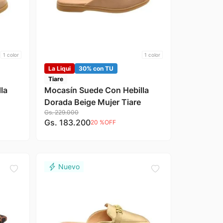
1
color
1
color
La Liqui
30% con TU
Tiare
la
Mocasín Suede Con Hebilla
Dorada Beige Mujer Tiare
Gs.
229
.
000
Gs.
183
.
200
20 %
OFF