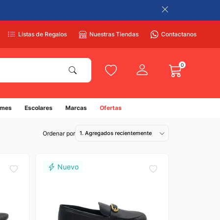
Listas de Regalos
Nuestras Tiendas
Contactanos
0
umes
Escolares
Marcas
Ofertas
1. Agregados recientemente