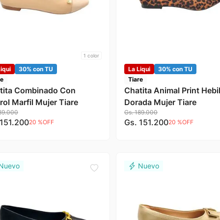
1
color
iqui
30% con TU
La Liqui
30% con TU
re
Tiare
tita Combinado Con
Chatita Animal Print Hebil
ol Marfil Mujer Tiare
Dorada Mujer Tiare
89
.
000
Gs.
189
.
000
151
.
200
Gs.
151
.
200
20 %
OFF
20 %
OFF