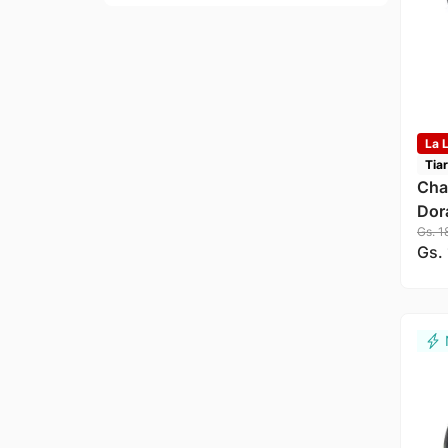
La L
Tia
Chat
Dor
Gs.
1
Gs.