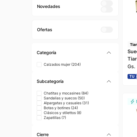
Novedades
Tia
Sue
Categoría
Tia
Calzados mujer
(
204
)
Gs.
TU
Subcategoría
Chatitas y mocasines
(
84
)
Sandalias y suecos
(
50
)
Alpargatas y casuales
(
31
)
Botas y botines
(
24
)
Clásicos y stilettos
(
8
)
Zapatillas
(
7
)
Cierre