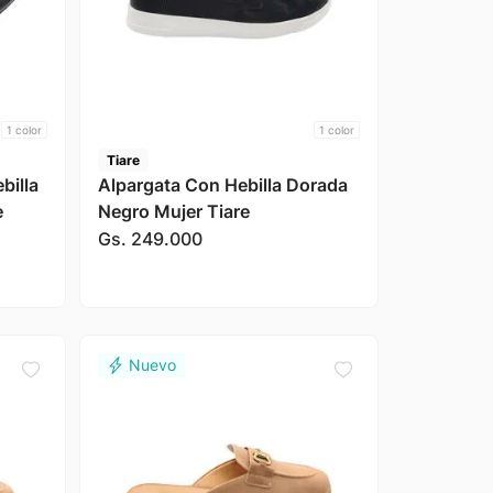
1
color
1
color
Tiare
billa
Alpargata Con Hebilla Dorada
e
Negro Mujer Tiare
Gs.
249
.
000