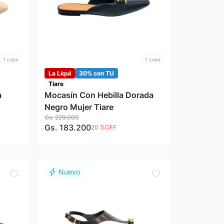
1
color
1
color
La Liqui
30% con TU
Tiare
a
Mocasín Con Hebilla Dorada
Negro Mujer Tiare
Gs.
229
.
000
Gs.
183
.
200
20 %
OFF