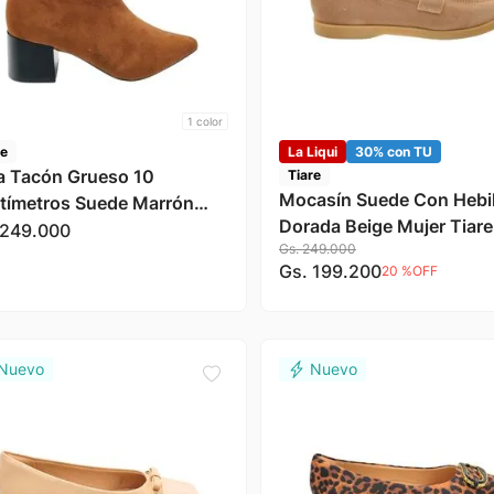
1
color
re
La Liqui
30% con TU
a Tacón Grueso 10
Tiare
Mocasín Suede Con Hebil
tímetros Suede Marrón
Dorada Beige Mujer Tiare
er Tiare
249
.
000
Gs.
249
.
000
Gs.
199
.
200
20 %
OFF