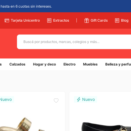
hasta en 6 cuotas sin intereses.
Tarjeta Unicentro
Extractos
|
Gift Cards
Blog
Buscá por productos, marcas, colegios y más...
Términos más buscados
s
Calzados
Hogar y deco
Electro
Muebles
Belleza y perf
1
.
adidas
2
.
champion
3
.
new balance
4
.
caterpillar
5
.
botin