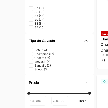
37
(
65
)
36
(
63
)
35
(
63
)
39
(
37
)
38
(
34
)
34
(
20
)
La L
Tia
Tipo de Calzado
Cha
Char
Bota
(
14
)
Champion
(
17
)
Gs.
1
Chatita
(
16
)
Gs.
Mocasín
(
7
)
Sandalia
(
3
)
Sueco
(
3
)