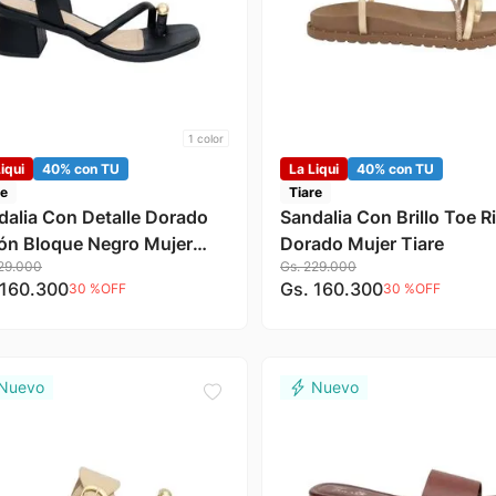
1
color
iqui
40% con TU
La Liqui
40% con TU
re
Tiare
dalia Con Detalle Dorado
Sandalia Con Brillo Toe R
ón Bloque Negro Mujer
Dorado Mujer Tiare
29
.
000
Gs.
229
.
000
re
160
.
300
Gs.
160
.
300
30 %
OFF
30 %
OFF