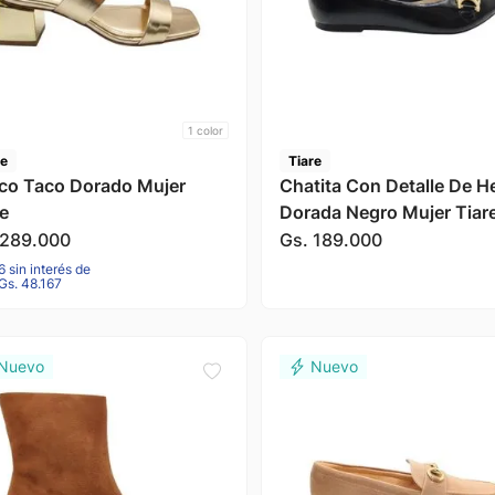
1
color
re
Tiare
co Taco Dorado Mujer
Chatita Con Detalle De He
re
Dorada Negro Mujer Tiar
289
.
000
Gs.
189
.
000
6 sin interés de
Gs. 48.167