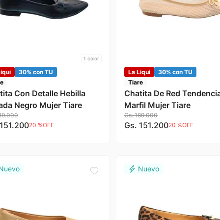
1
color
iqui
30% con TU
La Liqui
30% con TU
re
Tiare
ita Con Detalle Hebilla
Chatita De Red Tendenci
ada Negro Mujer Tiare
Marfil Mujer Tiare
89
.
000
Gs.
189
.
000
151
.
200
Gs.
151
.
200
20 %
OFF
20 %
OFF