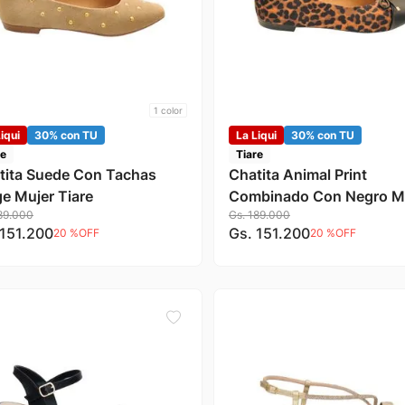
1
color
iqui
30% con TU
La Liqui
30% con TU
re
Tiare
tita Suede Con Tachas
Chatita Animal Print
ge Mujer Tiare
Combinado Con Negro M
89
.
000
Gs.
189
.
000
Tiare
151
.
200
Gs.
151
.
200
20 %
OFF
20 %
OFF