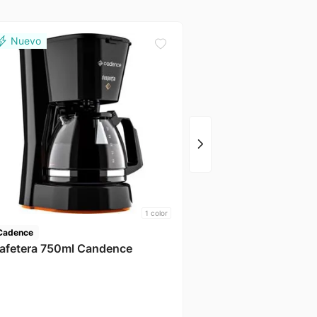
Cecotec
Cafetera Power Expresso 20
Tradizionale Cecotec
1
color
Cadence
afetera 750ml Candence