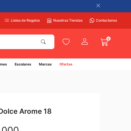
Listas de Regalos
Nuestras Tiendas
Contactanos
0
umes
Escolares
Marcas
Ofertas
 Dolce Arome 18
.
000