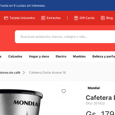
hasta en 6 cuotas sin intereses.
Tarjeta Unicentro
Extractos
|
Gift Cards
Blog
Buscá por productos, marcas, colegios y más...
Términos más buscados
s
Calzados
Hogar y deco
Electro
Muebles
Belleza y perf
1
.
adidas
2
.
champion
edores de café
Cafetera Dolce Arome 18
3
.
new balance
4
.
mochila
Mondial
5
.
Cafetera
botin
SKU
:
201422
Gs.
179