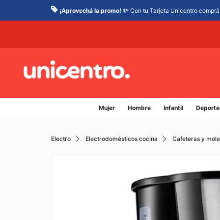
¡Aprovechá la promo!
💸 Con tu Tarjeta Unicentro comprá 
Mujer
Hombre
Infantil
Deporte
Electro
Electrodomésticos cocina
Cafeteras y mol