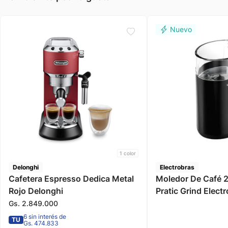
1
color
Delonghi
Electrobras
Cafetera Espresso Dedica Metal
Moledor De Café 
Rojo Delonghi
Pratic Grind Elect
Gs.
2
.
849
.
000
6 sin interés de
TU
Gs. 474.833