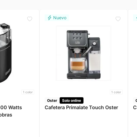
1
color
1
color
Oster
Solo online
200 Watts
Cafetera Primalate Touch Oster
C
robras