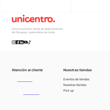
Somos la primera tienda de departamentos
del Paraguay, especialistas de moda.
Atención al cliente
Nuestras tiendas
(021) 4117000
Eventos de tiendas
Llamános
Nuestras tiendas
Pick up
Escribínos