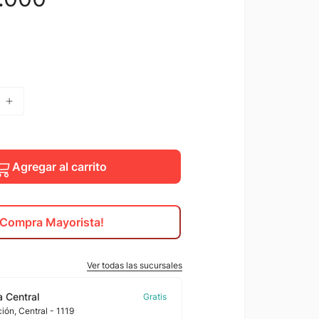
Agregar al carrito
¡Compra Mayorista!
Ver todas las sucursales
 Central
ción
, Central
- 1119