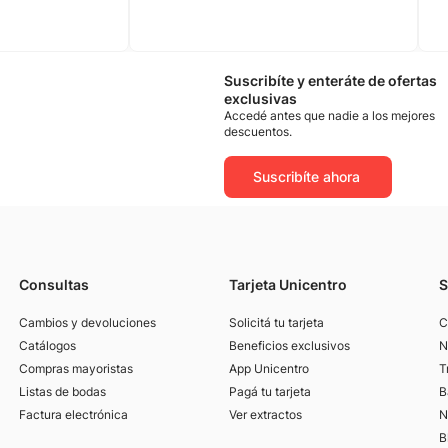
Suscribíte y enteráte de ofertas
exclusivas
Accedé antes que nadie a los mejores
descuentos.
Suscribíte ahora
Consultas
Tarjeta Unicentro
S
Cambios y devoluciones
Solicitá tu tarjeta
C
Catálogos
Beneficios exclusivos
N
Compras mayoristas
App Unicentro
T
Listas de bodas
Pagá tu tarjeta
B
Factura electrónica
Ver extractos
N
B