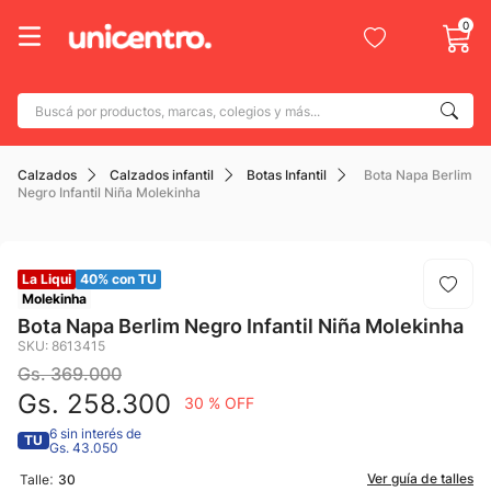
0
Buscá por productos, marcas, colegios y más...
Términos más buscados
Calzados
Calzados infantil
Botas Infantil
Bota Napa Berlim
1
.
adidas
Negro Infantil Niña Molekinha
2
.
champion
3
.
new balance
La Liqui
40% con TU
4
.
botin
Molekinha
Bota Napa Berlim Negro Infantil Niña Molekinha
5
.
caterpillar
SKU
:
8613415
Gs.
369
.
000
6
.
mochila
Gs.
258
.
300
30 %
OFF
7
.
nike
6 sin interés de
TU
Gs. 43.050
8
.
todo terreno
:
Ver guía de talles
Talle
30
9
.
jdy