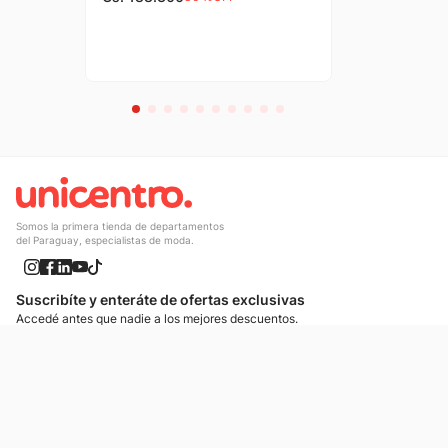
Somos la primera tienda de departamentos
del Paraguay, especialistas de moda.
Suscribíte y enteráte de ofertas exclusivas
Accedé antes que nadie a los mejores descuentos.
Suscribíte ahora
¡Enteráte de lo más nuevo!
Si preferís mensajes de texto, podemos escribirte.
Contactános