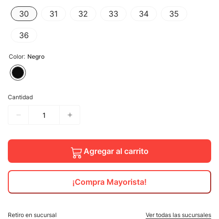
30
31
32
33
34
35
10
.
calzado
36
:
Color
Negro
Cantidad
Agregar al carrito
¡Compra Mayorista!
Retiro en sucursal
Ver todas las sucursales