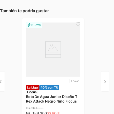
También te podría gustar
1
color
La Liqui
40% con TU
Ficcus
Bota De Agua Junior Diseño T
Rex Attack Negro Niño Ficcus
Gs.
269
.
000
Gs.
188
.
300
30 %
OFF