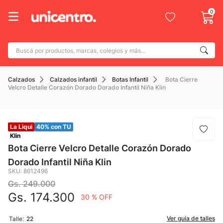
0
Buscá por productos, marcas, colegios y más...
Términos más buscados
Calzados
Calzados infantil
Botas Infantil
Bota Cierre
1
.
adidas
Velcro Detalle Corazón Dorado Dorado Infantil Niña Klin
2
.
champion
3
.
new balance
La Liqui
40% con TU
4
.
botin
Klin
Bota Cierre Velcro Detalle Corazón Dorado
5
.
caterpillar
Dorado Infantil Niña Klin
6
.
mochila
SKU
:
8612496
Gs.
249
.
000
7
.
nike
Gs.
174
.
300
30 %
OFF
8
.
todo terreno
:
Ver guía de talles
Talle
22
9
.
jdy