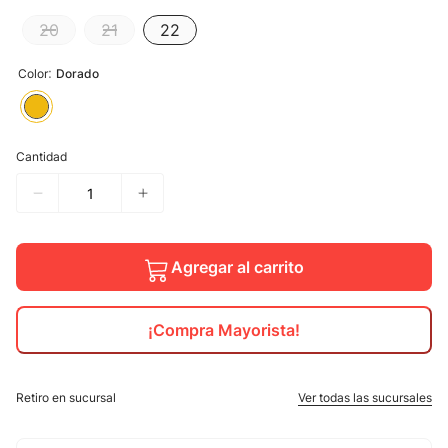
20
21
22
10
.
calzado
:
Color
Dorado
Cantidad
Agregar al carrito
¡Compra Mayorista!
Retiro en sucursal
Ver todas las sucursales