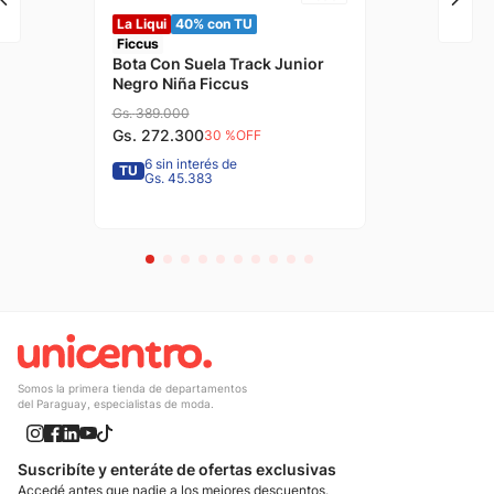
La Liqui
40% con TU
Ficcus
Bota Con Suela Track Junior
Negro Niña Ficcus
Gs.
389
.
000
Gs.
272
.
300
30 %
OFF
6 sin interés de
TU
Gs. 45.383
Somos la primera tienda de departamentos
del Paraguay, especialistas de moda.
Suscribíte y enteráte de ofertas exclusivas
Accedé antes que nadie a los mejores descuentos.