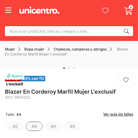
0
Buscá por productos, marcas, colegios y más...
Términos más buscados
Mujer
Ropa mujer
Chalecos, camperas y abrigos
Blazer
1
.
adidas
En Corderoy Marfil Mujer L'exclusif
2
.
champion
3
.
new balance
La Liqui
50% con TU
4
.
botin
L'exclusif
Blazer En Corderoy Marfil Mujer L'exclusif
5
.
caterpillar
SKU
:
5905222
6
.
mochila
:
Ver guía de talles
Talle
44
7
.
nike
42
44
46
48
8
.
todo terreno
9
.
jdy