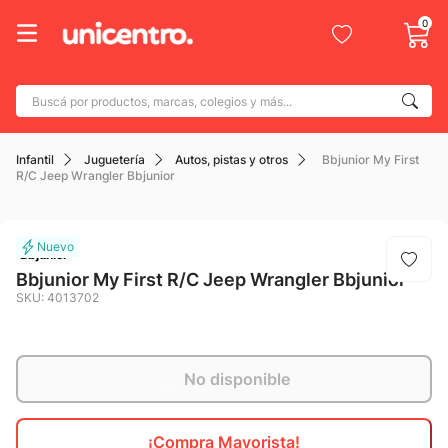
0
Buscá por productos, marcas, colegios y más...
Términos más buscados
Infantil
Juguetería
Autos, pistas y otros
Bbjunior My First
1
.
adidas
R/C Jeep Wrangler Bbjunior
2
.
champion
3
.
new balance
Bbjunior
4
.
caterpillar
Bbjunior My First R/C Jeep Wrangler Bbjunior
SKU
:
4013702
5
.
botin
6
.
mochila
7
.
nike
No disponible
8
.
todo terreno
¡Compra Mayorista!
9
.
jdy