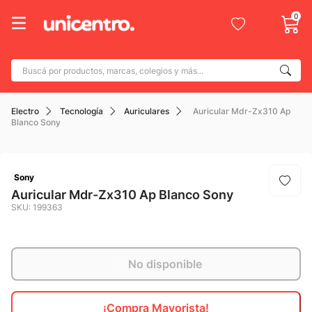
0
Buscá por productos, marcas, colegios y más...
Términos más buscados
Electro
Tecnología
Auriculares
Auricular Mdr-Zx310 Ap
1
.
adidas
Blanco Sony
2
.
champion
3
.
new balance
Sony
4
.
caterpillar
Auricular Mdr-Zx310 Ap Blanco Sony
SKU
:
199363
5
.
botin
6
.
mochila
7
.
nike
No disponible
8
.
todo terreno
¡Compra Mayorista!
9
.
jdy