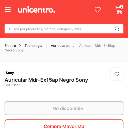
0
Buscá por productos, marcas, colegios y más...
Términos más buscados
Electro
Tecnología
Auriculares
Auricular Mdr-Ex15ap
1
.
adidas
Negro Sony
2
.
champion
3
.
new balance
Sony
4
.
botin
Auricular Mdr-Ex15ap Negro Sony
SKU
:
199355
5
.
caterpillar
6
.
mochila
7
.
nike
No disponible
8
.
todo terreno
¡Compra Mayorista!
9
.
jdy